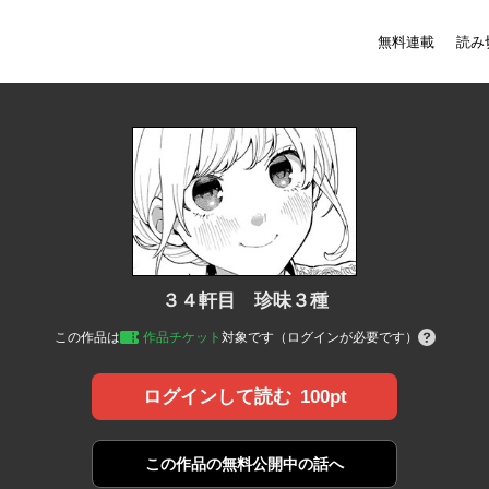
無料連載
読み
３４軒目 珍味３種
この作品は
作品チケット
対象です（ログインが必要です）
100pt
ログインして読む
この作品の
無料公開中の話へ