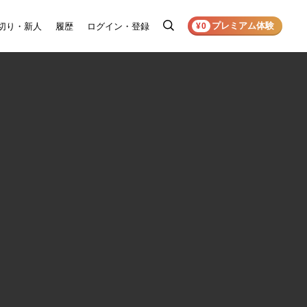
プレミアム体験
切り・新人
履歴
ログイン・登録
検
¥0
索