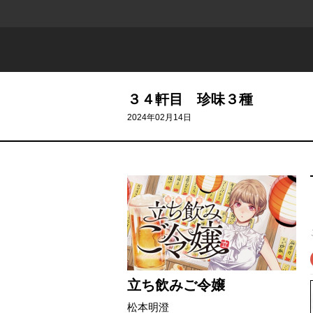
３４軒目 珍味３種
2024年02月14日
立ち飲みご令嬢
松本明澄