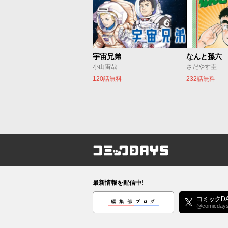
宇宙兄弟
なんと孫六
小山宙哉
さだやす圭
120話無料
232話無料
コミックDAYS
最新情報を配信中!
編集部ブログ
コミックDA
@comicday