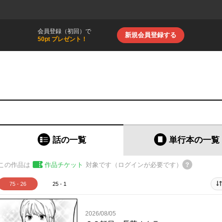
会員登録（初回）で
新規会員登録する
50pt プレゼント！
話の一覧
単行本
の一覧
この作品は
作品チケット
対象です（ログインが必要です）
75 - 26
25 - 1
2026/08/05