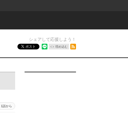
シェアして応援しよう！
RSSフィード
ポスト
埋め込む
1話から