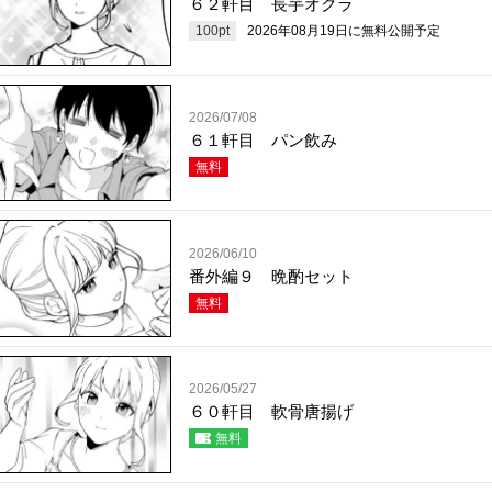
６２軒目 長芋オクラ
100
pt
2026年08月19日
に無料公開予定
2026/07/08
６１軒目 パン飲み
無料
2026/06/10
番外編９ 晩酌セット
無料
2026/05/27
６０軒目 軟骨唐揚げ
無料