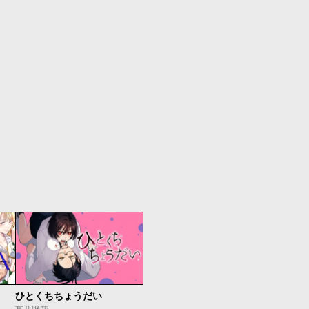
ひとくちちょうだい