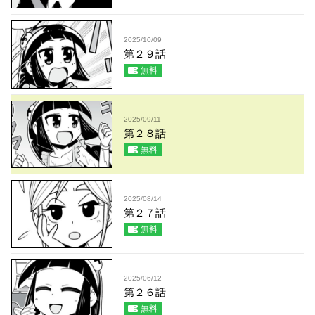
2025/10/09
第２９話
無料
2025/09/11
第２８話
無料
2025/08/14
第２７話
無料
2025/06/12
第２６話
無料