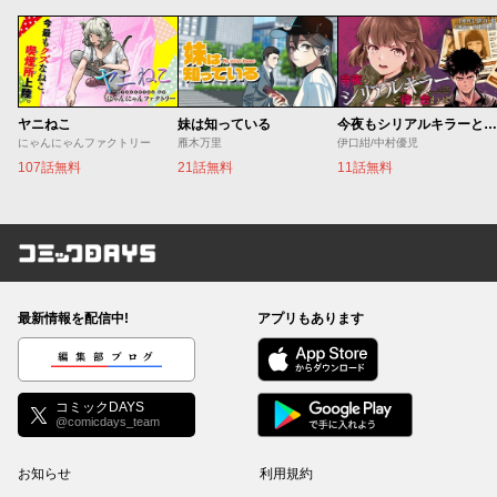
ヤニねこ
妹は知っている
今夜もシリアルキラーと待ち合わせ
にゃんにゃんファクトリー
雁木万里
伊口紺/中村優児
107話無料
21話無料
11話無料
コミックDAYS
最新情報を配信中!
アプリもあります
編集部ブログ
コミックDAYS
@comicdays_team
お知らせ
利用規約