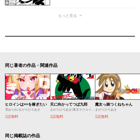
もっと見る
同じ著者の作品・関連作品
ヒロインは××を稼ぎたい
天に向かってつば九郎
魔女っ娘つくねちゃん
雪あられ/まがりひろあき
まがりひろあき/東京ヤクルトスワローズ
まがりひろあき
1話無料
1話無料
1話無料
同じ掲載誌の作品