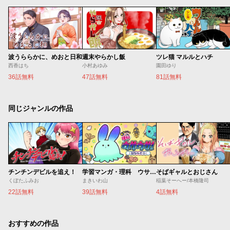
波うららかに、めおと日和
週末やらかし飯
ツレ猫 マルルとハチ
西香はち
小村あゆみ
園田ゆり
36話無料
47話無料
81話無料
同じジャンルの作品
チンチンデビルを追え！
学習マンガ・理科 ウサウサ！
そばギャルとおじさん
くぼたふみお
まきいわ山
稲葉そーへー/本橋隆司
22話無料
39話無料
4話無料
おすすめの作品