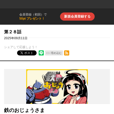
会員登録（初回）で
新規会員登録する
50pt プレゼント！
第２８話
2025年09月11日
シェアして応援しよう！
RSSフィード
ポスト
埋め込む
鉄のおじょうさま