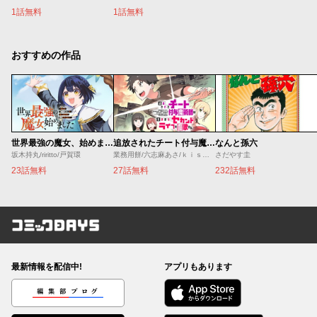
1話無料
1話無料
おすすめの作品
世界最強の魔女、始めました ～私だけ『攻略サイト』を見れる世界で自由に生きます～
追放されたチート付与魔術師は気ままなセカンドライフを謳歌する。 ～俺は武器だけじゃなく、あらゆるものに『強化ポイント』を付与できるし、俺の意思でいつでも効果を解除できるけど、残った人たち大丈夫？～
なんと孫六
坂木持丸/riritto/戸賀環
業務用餅/六志麻あさ/ｋｉｓｕｉ
さだやす圭
23話無料
27話無料
232話無料
コミックDAYS
最新情報を配信中!
アプリもあります
編集部ブログ