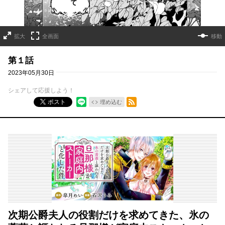
拡大
全画面
移動
第１話
2023年05月30日
シェアして応援しよう！
RSSフィード
ポスト
埋め込む
次期公爵夫人の役割だけを求めてきた、氷の