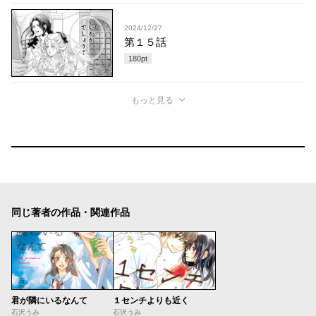
2024/12/27
第１５話
180
pt
もっと見る
同じ著者の作品・関連作品
君が隣にいるなんて
１センチよりも近く
石沢うみ
石沢うみ