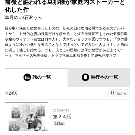
薔薇と謳われる旦那様が家庭内ストーカーと
化した件
皐月めい
/
石沢うみ
親が取り決めた結婚をしたものの、初夜の日に次期公爵である夫のアルバー
トから「対外的な妻の役割だけを求める」と仮面夫婦宣言をされた斜陽伯爵
令嬢のヴィオラ（前世は日本人）。大きなショックを受けつつも、「氷の薔
薇ように冷たい無礼な夫のことなんてほっといて好きに生きよう！」と自由
に楽しく過ごし始める。でも、夫とこの屋敷には何か秘密があるようでー
ー!? マイペース転生令嬢、トラウマ系旦那様を癒して逆転溺愛ラブ！
話の一覧
単行本
の一覧
全24話
1話から
2026/04/30
第２４話
215
pt