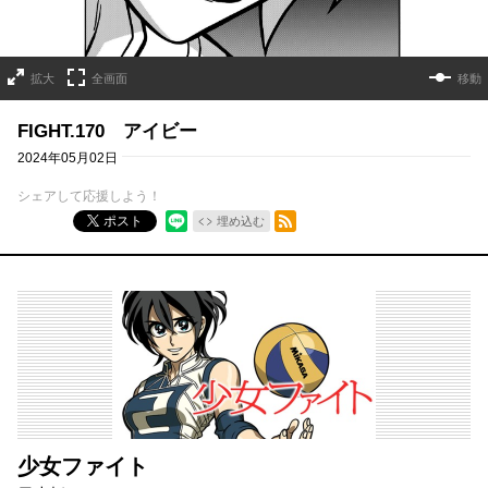
拡大
全画面
移動
FIGHT.170 アイビー
2024年05月02日
シェアして応援しよう！
RSSフィード
ポスト
埋め込む
少女ファイト