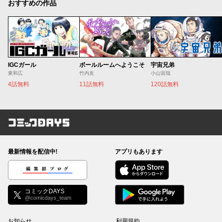
おすすめの作品
IGCガール
ボールルームへようこそ
宇宙兄弟
東和広
竹内友
小山宙哉
4話無料
11話無料
120話無料
コミックDAYS
最新情報を配信中!
アプリもあります
編集部ブログ
コミックDAYS
@comicdays_team
お知らせ
利用規約