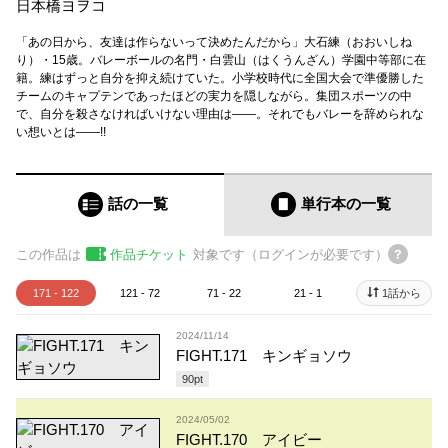
日本橋ヨヲコ
「あの日から、友達は作らないって決めたんだから」大石練（おおいしね
り）・15歳。バレーボールの名門・白雲山（はくうんざん）学園中等部に在
籍。練はずっと自分を抑え続けていた。小学校時代に全国大会で準優勝した
チームのキャプテンであったほどの実力を隠しながら。集団スポーツの中
で、自分を殺さなければいけない理由は――。それでもバレーを辞められな
い想いとは――!!
話の一覧
単行本
の一覧
この作品は
作品チケット
対象です（ログインが必要です）
171 - 122
121 - 72
71 - 22
21 - 1
1話から
2024/11/14
FIGHT.171 キンギョソウ
90
pt
2024/05/02
FIGHT.170 アイビー