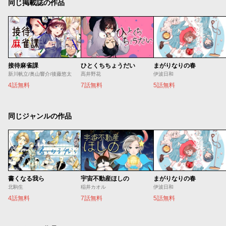
同じ掲載誌の作品
接待麻雀課
ひとくちちょうだい
まがりなりの春
新川帆立/奥山響介/後藤悠太
髙井野花
伊波日和
4話無料
7話無料
5話無料
同じジャンルの作品
書くなる我ら
宇宙不動産ほしの
まがりなりの春
北駒生
稲井カオル
伊波日和
4話無料
7話無料
5話無料