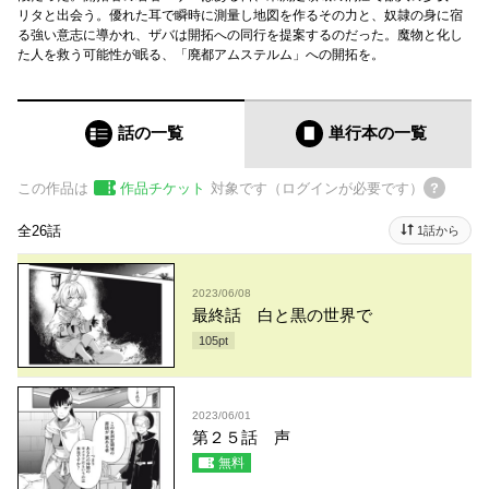
リタと出会う。優れた耳で瞬時に測量し地図を作るその力と、奴隷の身に宿
る強い意志に導かれ、ザバは開拓への同行を提案するのだった。魔物と化し
た人を救う可能性が眠る、「廃都アムステルム」への開拓を。
話の一覧
単行本
の一覧
この作品は
作品チケット
対象です（ログインが必要です）
全26話
1話から
2023/06/08
最終話 白と黒の世界で
105
pt
2023/06/01
第２５話 声
無料