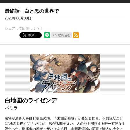
最終話 白と黒の世界で
2023年06月08日
シェアして応援しよう！
RSSフィード
ポスト
埋め込む
白地図のライゼンデ
パミラ
魔物が潜み人を蝕む暗黒の地、「未測定領域」が蔓延る世界。不思議なこと
に“地図を描く”ことだけが、広がる闇を祓い、人の地を開拓する唯一有効な手
段だった。開拓者の若者・ザバはある日、未測定領域の洞窟で獣人の少女・