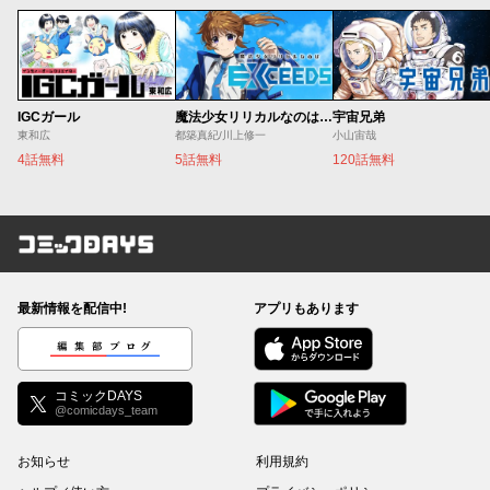
IGCガール
魔法少女リリカルなのは EXCEEDS
宇宙兄弟
東和広
都築真紀/川上修一
小山宙哉
4話無料
5話無料
120話無料
コミックDAYS
最新情報を配信中!
アプリもあります
編集部ブログ
コミックDAYS
@comicdays_team
お知らせ
利用規約