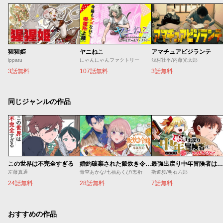
猩猩姫
ヤニねこ
アマチュアビジランテ
ippatu
にゃんにゃんファクトリー
浅村壮平/内藤光太郎
3話無料
107話無料
3話無料
同じジャンルの作品
この世界は不完全すぎる
婚約破棄された飯炊き令嬢の私は冷酷公爵と専属契約しました～ですが胃袋を掴んだ結果、冷たかった公爵様がどんどん優しくなっています～
最強出戻り中年冒険者は、今さら命なんてかけたくない
左藤真通
青空あかな/七福あくび/黒裄
斯道歩/明石六郎
24話無料
28話無料
7話無料
おすすめの作品