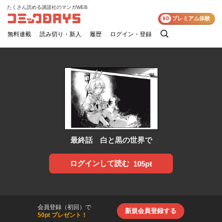
たくさん読める講談社のマンガWEB
コミックDAYS
¥0
プレミアム体験
無料連載
読み切り・新人
履歴
ログイン・登録
検
索
最終話 白と黒の世界で
ログインして読む
105pt
会員登録（初回）で
新規会員登録する
50pt プレゼント！