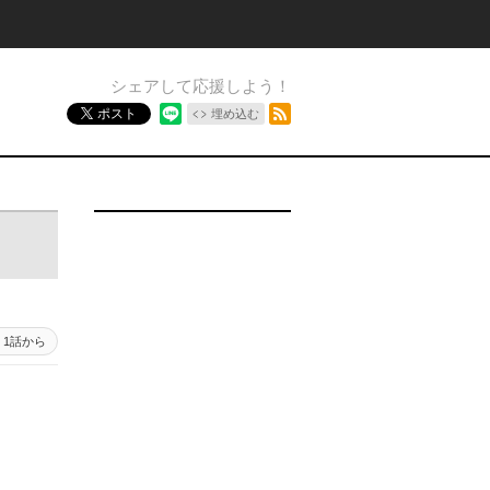
シェアして応援しよう！
RSSフィード
ポスト
埋め込む
1話から