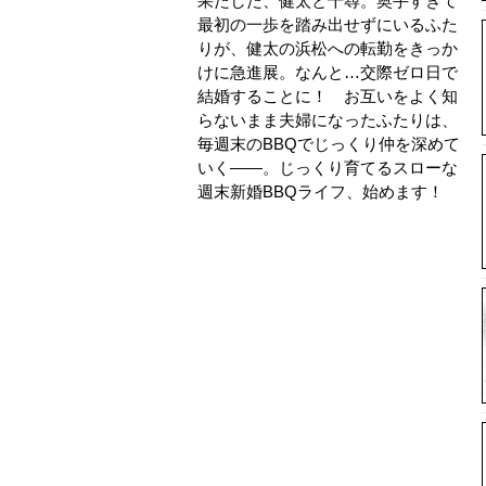
果たした、健太と千尋。奥手すぎて
最初の一歩を踏み出せずにいるふた
りが、健太の浜松への転勤をきっか
けに急進展。なんと…交際ゼロ日で
結婚することに！ お互いをよく知
らないまま夫婦になったふたりは、
毎週末のBBQでじっくり仲を深めて
いく――。じっくり育てるスローな
週末新婚BBQライフ、始めます！