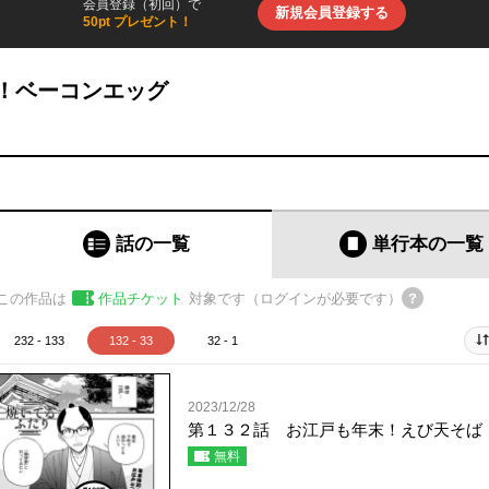
会員登録（初回）で
新規会員登録する
50pt プレゼント！
！ベーコンエッグ
話の一覧
単行本
の一覧
この作品は
作品チケット
対象です（ログインが必要です）
232 - 133
132 - 33
32 - 1
2023/12/28
第１３２話 お江戸も年末！えび天そば
無料