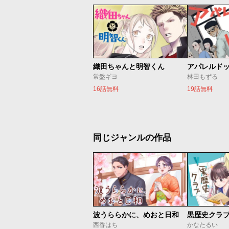
織田ちゃんと明智くん
アパレルド
常盤ギヨ
林田もずる
16話無料
19話無料
同じジャンルの作品
波うららかに、めおと日和
黒歴史クラ
西香はち
かなたるい