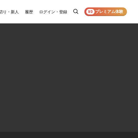
プレミアム体験
切り・新人
履歴
ログイン・登録
検
¥0
索