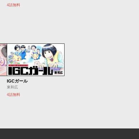
4話無料
IGCガール
東和広
4話無料