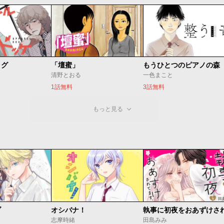
ッグ
「壇蜜」
清野とおる
一色まこと
1話無料
3話無料
もっと見る
ブ
オシバナ！
志摩時緒
田島みみ