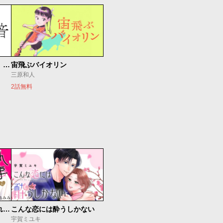
もうひとつのピアノの森 整う音
宙飛ぶバイオリン
三原和人
2話無料
執事に初夜をおあずけされてます。
こんな恋には酔うしかない
宇賀ミユキ