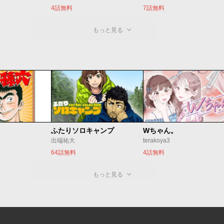
4話無料
7話無料
もっと見る
ふたりソロキャンプ
Wちゃん。
出端祐大
terakoya3
64話無料
4話無料
もっと見る