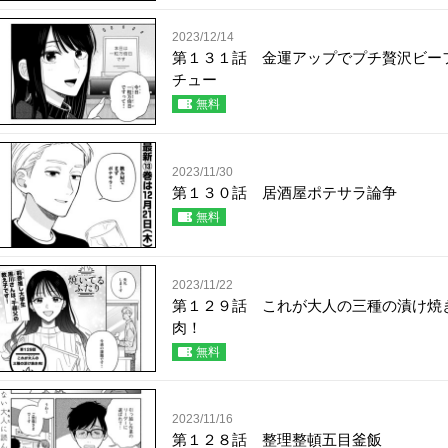
2023/12/14
第１３１話 金運アップでプチ贅沢ビー
チュー
無料
2023/11/30
第１３０話 居酒屋ポテサラ論争
無料
2023/11/22
第１２９話 これが大人の三種の漬け焼
肉！
無料
2023/11/16
第１２８話 整理整頓五目釜飯