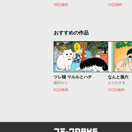
36話無料
14話無料
おすすめの作品
ツレ猫 マルルとハチ
なんと孫六
園田ゆり
さだやす圭
81話無料
232話無料