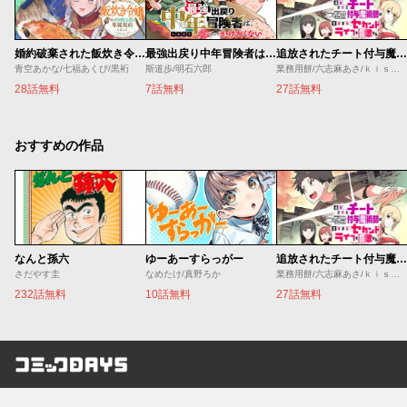
婚約破棄された飯炊き令嬢の私は冷酷公爵と専属契約しました～ですが胃袋を掴んだ結果、冷たかった公爵様がどんどん優しくなっています～
最強出戻り中年冒険者は、今さら命なんてかけたくない
追放されたチート付与魔術師は気ままなセカンドライフを謳歌する。 ～俺は武器だけじゃなく、あらゆるものに『強化ポイント』を付与できるし、俺の意思でいつでも効果を解除できるけど、残った人たち大丈夫？～
青空あかな/七福あくび/黒裄
斯道歩/明石六郎
業務用餅/六志麻あさ/ｋｉｓｕｉ
28話無料
7話無料
27話無料
おすすめの作品
なんと孫六
ゆーあーすらっがー
追放されたチート付与魔術師は気ままなセカンドライフを謳歌する。 ～俺は武器だけじゃなく、あらゆるものに『強化ポイント』を付与できるし、俺の意思でいつでも効果を解除できるけど、残った人たち大丈夫？～
さだやす圭
なめたけ/真野ろか
業務用餅/六志麻あさ/ｋｉｓｕｉ
232話無料
10話無料
27話無料
コミックDAYS