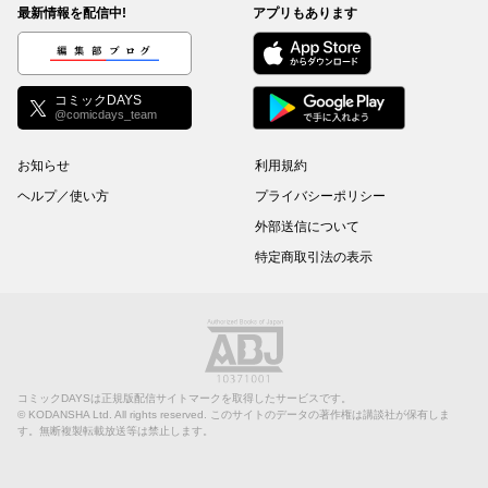
最新情報を配信中!
アプリもあります
編集部ブログ
コミックDAYS
@comicdays_team
お知らせ
利用規約
ヘルプ／使い方
プライバシーポリシー
外部送信について
特定商取引法の表示
コミックDAYSは正規版配信サイトマークを取得したサービスです。
©
KODANSHA Ltd.
All rights reserved. このサイトのデータの著作権は講談社が保有しま
す。無断複製転載放送等は禁止します。