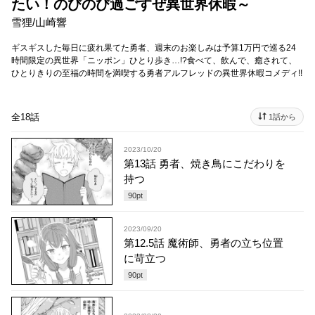
たい！のびのび過ごすぜ異世界休暇～
雪狸
/
山崎響
ギスギスした毎日に疲れ果てた勇者、週末のお楽しみは予算1万円で巡る24
時間限定の異世界「ニッポン」ひとり歩き…!?食べて、飲んで、癒されて、
ひとりきりの至福の時間を満喫する勇者アルフレッドの異世界休暇コメディ!!
全18話
1話から
2023/10/20
第13話 勇者、焼き鳥にこだわりを
持つ
90
pt
2023/09/20
第12.5話 魔術師、勇者の立ち位置
に苛立つ
90
pt