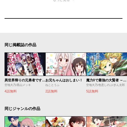
同じ掲載誌の作品
異世界帰りの元勇者ですが、デスゲームに巻き込まれました
お兄ちゃんはおしまい！
魔力0で最強の大賢者 ～それは魔法ではない、物理だ！～
空地大乃/黒山メッキ
ねことうふ
空地大乃/色意しのぶ/ぎん太郎
4話無料
2話無料
5話無料
同じジャンルの作品