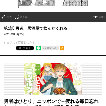
拡大
全画面
移動
第1話 勇者、居酒屋で飲んだくれる
2023年05月25日
シェアして応援しよう！
RSSフィード
ポスト
埋め込む
勇者はひとり、ニッポンで～疲れる毎日忘れ