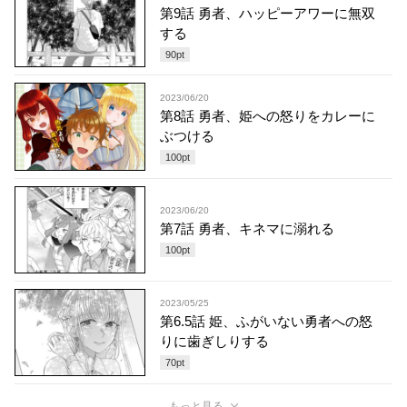
第9話 勇者、ハッピーアワーに無双
する
90
pt
2023/06/20
第8話 勇者、姫への怒りをカレーに
ぶつける
100
pt
2023/06/20
第7話 勇者、キネマに溺れる
100
pt
2023/05/25
第6.5話 姫、ふがいない勇者への怒
りに歯ぎしりする
70
pt
もっと見る