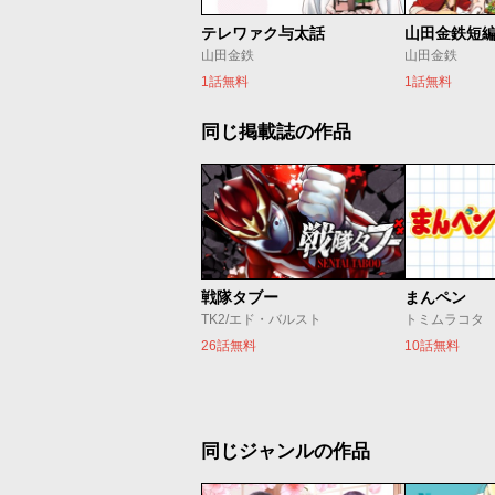
テレワァク与太話
山田金鉄短
山田金鉄
山田金鉄
1話無料
1話無料
同じ掲載誌の作品
戦隊タブー
まんペン
TK2/エド・バルスト
トミムラコタ
26話無料
10話無料
同じジャンルの作品