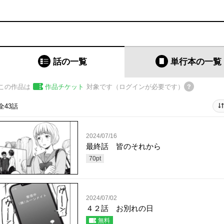
話の一覧
単行本
の一覧
この作品は
作品チケット
対象です（ログインが必要です）
全43話
2024/07/16
最終話 皆のそれから
70
pt
2024/07/02
４２話 お別れの日
無料