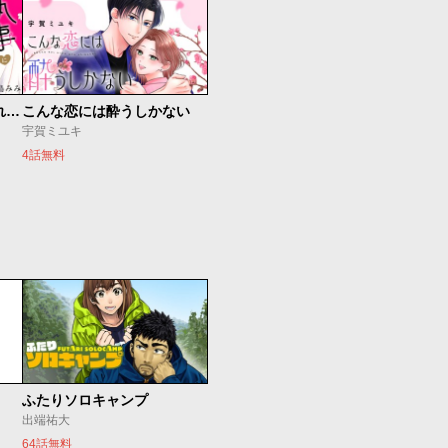
執事に初夜をおあずけされてます。
こんな恋には酔うしかない
宇賀ミユキ
4話無料
ふたりソロキャンプ
出端祐大
64話無料