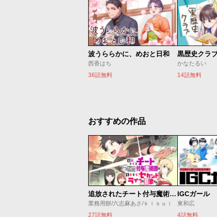
波うららかに、めおと日和
黒歴史クラ
西香はち
かなたるい
36話無料
14話無料
おすすめの作品
追放されたチート付与魔術師は気ままなセカンドライフを謳歌する。 ～俺は武器だけじゃなく、あらゆるものに『強化ポイント』を付与できるし、俺の意思でいつでも効果を解除できるけど、残った人たち大丈夫？～
IGCガール
業務用餅/六志麻あさ/ｋｉｓｕｉ
東和広
27話無料
4話無料