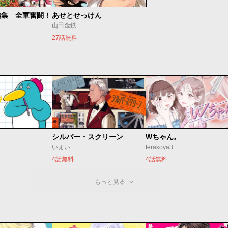
編集 全軍奮闘！
あせとせっけん
山田金鉄
27話無料
シルバー・スクリーン
Wちゃん。
いまい
terakoya3
4話無料
4話無料
もっと見る