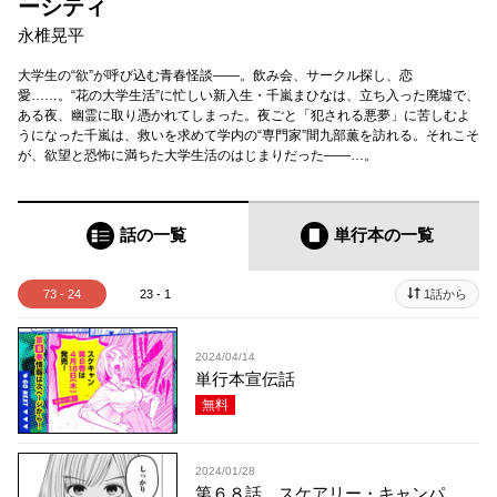
ーシティ
永椎晃平
大学生の“欲”が呼び込む青春怪談――。飲み会、サークル探し、恋
愛……。“花の大学生活”に忙しい新入生・千嵐まひなは、立ち入った廃墟で、
ある夜、幽霊に取り憑かれてしまった。夜ごと「犯される悪夢」に苦しむよ
うになった千嵐は、救いを求めて学内の“専門家”間九部薫を訪れる。それこそ
が、欲望と恐怖に満ちた大学生活のはじまりだった――…。
話の一覧
単行本
の一覧
73 - 24
23 - 1
1話から
2024/04/14
単行本宣伝話
無料
2024/01/28
第６８話 スケアリー・キャンパ