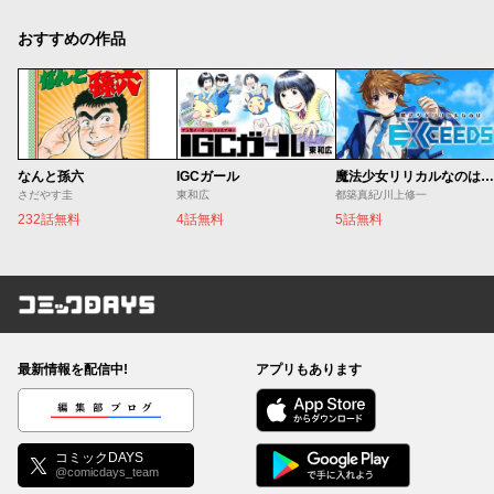
おすすめの作品
なんと孫六
IGCガール
魔法少女リリカルなのは EXCEEDS
さだやす圭
東和広
都築真紀/川上修一
232話無料
4話無料
5話無料
コミックDAYS
最新情報を配信中!
アプリもあります
編集部ブログ
コミックDAYS
@comicdays_team