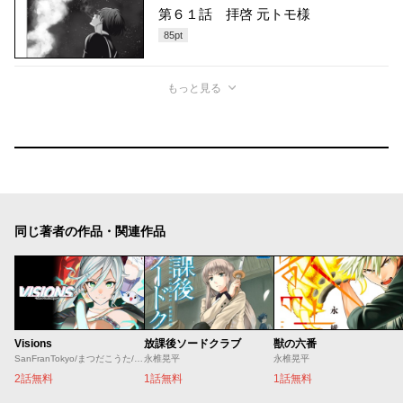
第６１話 拝啓 元トモ様
85
pt
もっと見る
同じ著者の作品・関連作品
Visions
放課後ソードクラブ
獣の六番
SanFranTokyo/まつだこうた/永椎晃平
永椎晃平
永椎晃平
2話無料
1話無料
1話無料