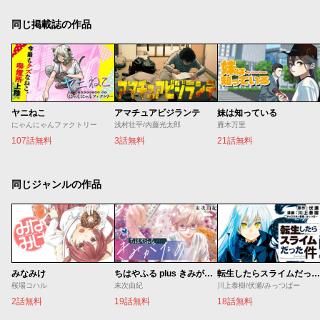
同じ掲載誌の作品
ヤニねこ
アマチュアビジランテ
妹は知っている
にゃんにゃんファクトリー
浅村壮平/内藤光太郎
雁木万里
107話無料
3話無料
21話無料
同じジャンルの作品
みなみけ
ちはやふる plus きみがため
転生したらスライムだった件
桜場コハル
末次由紀
川上泰樹/伏瀬/みっつばー
2話無料
19話無料
18話無料