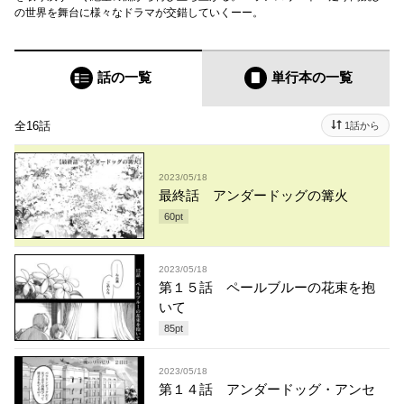
の世界を舞台に様々なドラマが交錯していくーー。
話の一覧
単行本
の一覧
全16話
1話から
2023/05/18
最終話 アンダードッグの篝火
60
pt
2023/05/18
第１５話 ペールブルーの花束を抱
いて
85
pt
2023/05/18
第１４話 アンダードッグ・アンセ