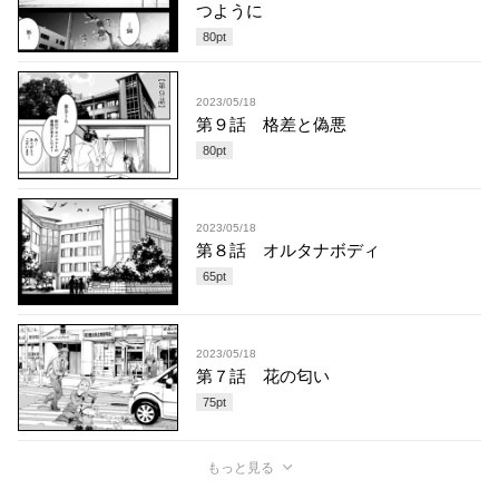
つように
80
pt
2023/05/18
第９話 格差と偽悪
80
pt
2023/05/18
第８話 オルタナボディ
65
pt
2023/05/18
第７話 花の匂い
75
pt
もっと見る