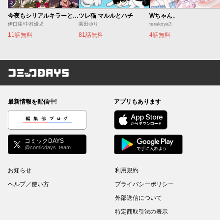
今夜もシリアルキラーと待ち合わせ
ツレ猫 マルルとハチ
Wちゃん。
伊口紺/中村優児
園田ゆり
terakoya3
11話無料
81話無料
4話無料
コミックDAYS
最新情報を配信中!
アプリもあります
編集部ブログ
コミックDAYS
@comicdays_team
お知らせ
利用規約
ヘルプ／使い方
プライバシーポリシー
外部送信について
特定商取引法の表示