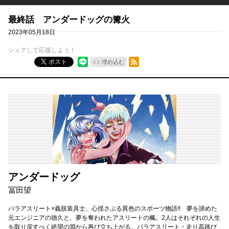
最終話 アンダードッグの篝火
2023年05月18日
シェアして応援しよう！
RSSフィード
ポスト
埋め込む
アンダードッグ
冨田望
パラアスリート×義肢装具士、心揺さぶる異色のスポーツ物語!! 夢を諦めた
元エンジニアの徳久と、夢を奪われたアスリートの楓。2人はそれぞれの人生
を取り戻すべく絶望の淵から再び立ち上がる。パラアスリート・走り高跳び