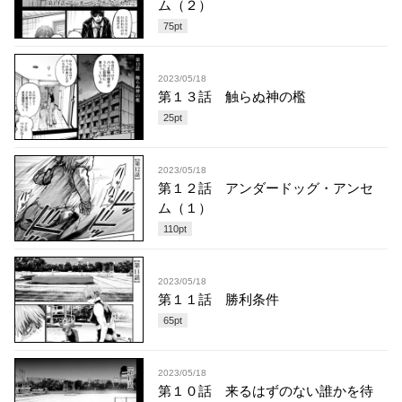
ム（２）
75
pt
2023/05/18
第１３話 触らぬ神の檻
25
pt
2023/05/18
第１２話 アンダードッグ・アンセ
ム（１）
110
pt
2023/05/18
第１１話 勝利条件
65
pt
2023/05/18
第１０話 来るはずのない誰かを待