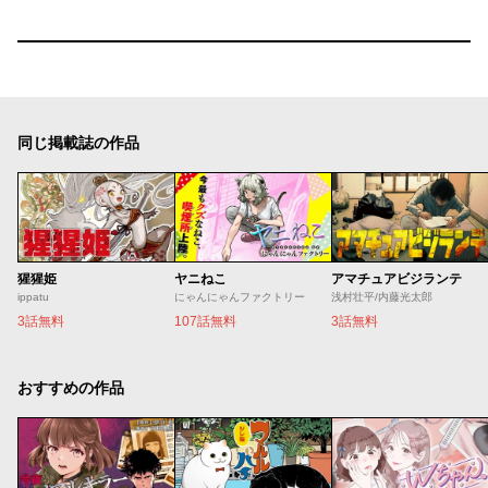
同じ掲載誌の作品
猩猩姫
ヤニねこ
アマチュアビジランテ
ippatu
にゃんにゃんファクトリー
浅村壮平/内藤光太郎
3話無料
107話無料
3話無料
おすすめの作品