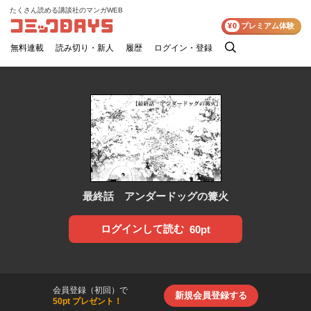
たくさん読める講談社のマンガWEB
コミックDAYS
¥0
プレミアム体験
無料連載
読み切り・新人
履歴
ログイン・登録
検
索
最終話 アンダードッグの篝火
ログインして読む
60pt
会員登録（初回）で
新規会員登録する
50pt プレゼント！