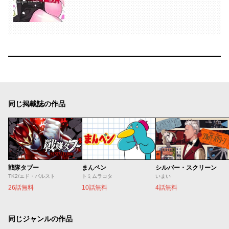
同じ掲載誌の作品
戦隊タブー
まんペン
シルバー・スクリーン
TK2/エド・バルスト
トミムラコタ
いまい
26話無料
10話無料
4話無料
同じジャンルの作品