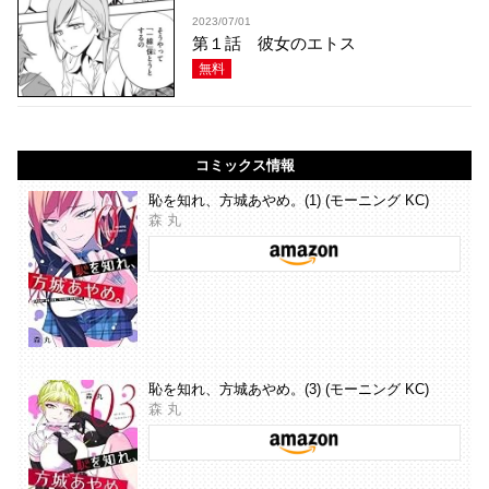
2023/07/01
第１話 彼女のエトス
無料
コミックス情報
恥を知れ、方城あやめ。(1) (モーニング KC)
森 丸
恥を知れ、方城あやめ。(3) (モーニング KC)
森 丸