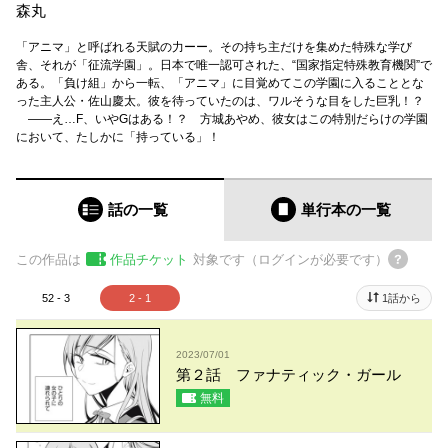
森丸
「アニマ」と呼ばれる天賦の力ーー。その持ち主だけを集めた特殊な学び
舎、それが「征流学園」。日本で唯一認可された、“国家指定特殊教育機関”で
ある。「負け組」から一転、「アニマ」に目覚めてこの学園に入ることとな
った主人公・佐山慶太。彼を待っていたのは、ワルそうな目をした巨乳！？
――え…F、いやGはある！？ 方城あやめ、彼女はこの特別だらけの学園
において、たしかに「持っている」！
話の一覧
単行本
の一覧
この作品は
作品チケット
対象です（ログインが必要です）
52 - 3
2 - 1
1話から
2023/07/01
第２話 ファナティック・ガール
無料