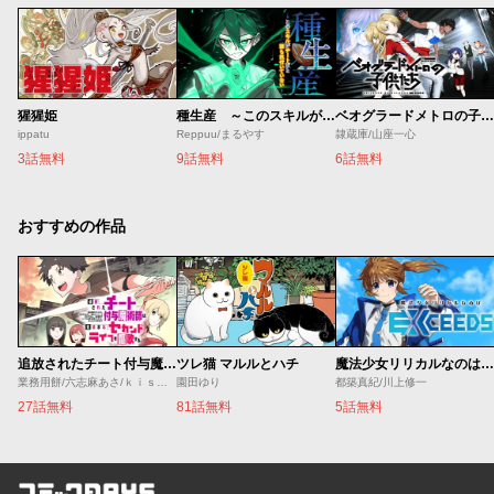
猩猩姫
種生産 ～このスキルがチートだとまだ誰も気付いていない～
ベオグラードメトロの子供たち
ippatu
Reppuu/まるやす
隷蔵庫/山座一心
3話無料
9話無料
6話無料
おすすめの作品
追放されたチート付与魔術師は気ままなセカンドライフを謳歌する。 ～俺は武器だけじゃなく、あらゆるものに『強化ポイント』を付与できるし、俺の意思でいつでも効果を解除できるけど、残った人たち大丈夫？～
ツレ猫 マルルとハチ
魔法少女リリカルなのは EXCEEDS
業務用餅/六志麻あさ/ｋｉｓｕｉ
園田ゆり
都築真紀/川上修一
27話無料
81話無料
5話無料