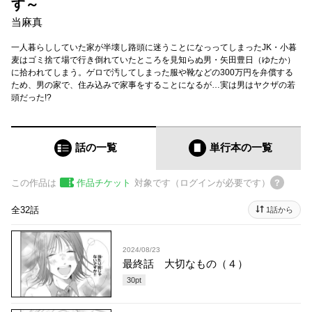
す～
当麻真
一人暮らししていた家が半壊し路頭に迷うことになっってしまったJK・小暮
麦はゴミ捨て場で行き倒れていたところを見知らぬ男・矢田豊日（ゆたか）
に拾われてしまう。ゲロで汚してしまった服や靴などの300万円を弁償する
ため、男の家で、住み込みで家事をすることになるが…実は男はヤクザの若
頭だった!?
話の一覧
単行本
の一覧
この作品は
作品チケット
対象です（ログインが必要です）
全32話
1話から
2024/08/23
最終話 大切なもの（４）
30
pt