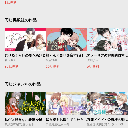
1話無料
同じ掲載誌の作品
むせるくらいの愛をあげる
頼くんとヨリを戻すわけには！
アメーリアの好奇的ロマンス
岩下慶子
旗谷澄生
琥珀よる
36話無料
10話無料
5話無料
同じジャンルの作品
私が大好きな小説家を殺すまで
聖女様をお探しでしたら妹で間違いありません。さあどうぞお連れください、今すぐ。
万能メイドと公爵様の楽しい日々
斜線堂有紀/足立いまる
伊賀海栗/足戸手斗
佐倉涼/内田ぱる/ウラシマ/伊藤テリヤキ