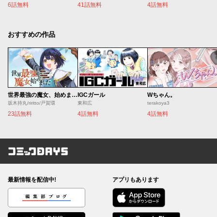
6話無料
41話無料
4話無料
おすすめの作品
世界最強の魔女、始めました ～私だけ『攻略サイト』を見れる世界で自由に生きます～
IGCガール
Wちゃん。
坂木持丸/riritto/戸賀環
東和広
terakoya3
23話無料
4話無料
4話無料
コミックDAYS
最新情報を配信中!
アプリもあります
編集部ブログ