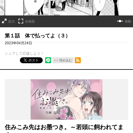
拡大
全画面
移動
第１話 体で払ってよ（３）
2023年04月24日
シェアして応援しよう！
RSSフィード
ポスト
埋め込む
住みこみ先はお墨つき。～若頭に飼われてま