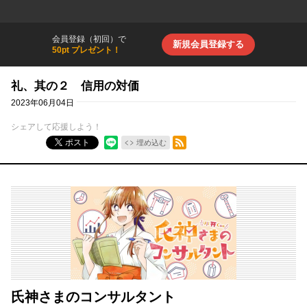
会員登録（初回）で
新規会員登録する
50pt プレゼント！
礼、其の２ 信用の対価
2023年06月04日
シェアして応援しよう！
RSSフィード
ポスト
埋め込む
氏神さまのコンサルタント