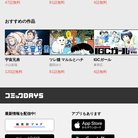
47話無料
81話無料
4話無料
おすすめの作品
宇宙兄弟
ツレ猫 マルルとハチ
IGCガール
小山宙哉
園田ゆり
東和広
120話無料
81話無料
4話無料
コミックDAYS
最新情報を配信中!
アプリもあります
編集部ブログ