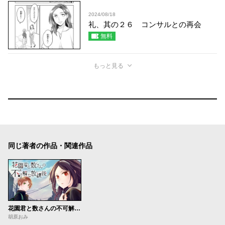
2024/08/18
礼、其の２６ コンサルとの再会
無料
もっと見る
同じ著者の作品・関連作品
花園君と数さんの不可解な放課後
胡原おみ