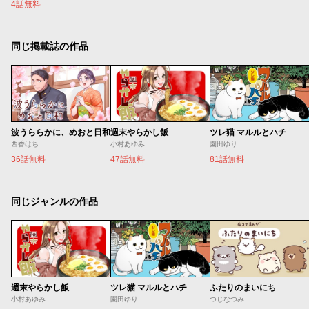
4話無料
同じ掲載誌の作品
波うららかに、めおと日和
週末やらかし飯
ツレ猫 マルルとハチ
西香はち
小村あゆみ
園田ゆり
36話無料
47話無料
81話無料
同じジャンルの作品
週末やらかし飯
ツレ猫 マルルとハチ
ふたりのまいにち
小村あゆみ
園田ゆり
つじなつみ