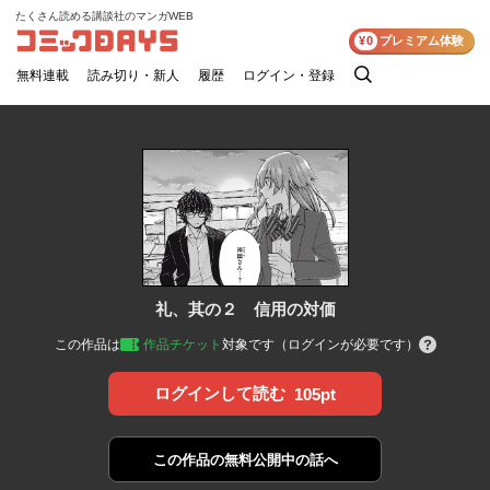
たくさん読める講談社のマンガWEB
コミックDAYS
¥0
プレミアム体験
無料連載
読み切り・新人
履歴
ログイン・登録
検
索
礼、其の２ 信用の対価
この作品は
作品チケット
対象です（ログインが必要です）
ログインして読む
105pt
この作品の
無料公開中の話へ