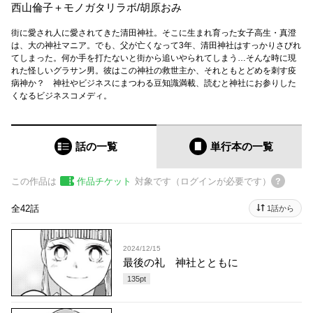
西山倫子＋モノガタリラボ
/
胡原おみ
街に愛され人に愛されてきた清田神社。そこに生まれ育った女子高生・真澄
は、大の神社マニア。でも、父が亡くなって3年、清田神社はすっかりさびれ
てしまった。何か手を打たないと街から追いやられてしまう…そんな時に現
れた怪しいグラサン男。彼はこの神社の救世主か、それともとどめを刺す疫
病神か？ 神社やビジネスにまつわる豆知識満載、読むと神社にお参りした
くなるビジネスコメディ。
話の一覧
単行本
の一覧
この作品は
作品チケット
対象です（ログインが必要です）
全42話
1話から
2024/12/15
最後の礼 神社とともに
135
pt