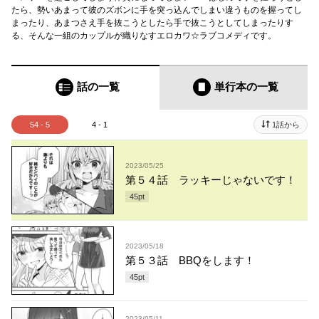
たら、勢いあまって彼のズボンに手を突っ込んでしまい違うものを握ってし
まったり、あまつさえ手を抜こうとしたら手で抜こうとしてしまったりす
る、そんな一組のカップルが織りなすエロカワ☆ラブコメディです。
話の一覧
単行本
の一覧
54 - 5
4 - 1
1話から
2023/05/25
第５４話 ラッキーじゃないです！
45
pt
2023/05/18
第５３話 BBQをします！
45
pt
2023/05/11