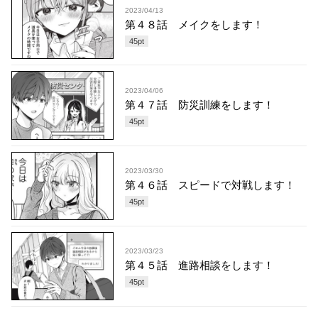
2023/04/13
第４８話 メイクをします！
45
pt
2023/04/06
第４７話 防災訓練をします！
45
pt
2023/03/30
第４６話 スピードで対戦します！
45
pt
2023/03/23
第４５話 進路相談をします！
45
pt