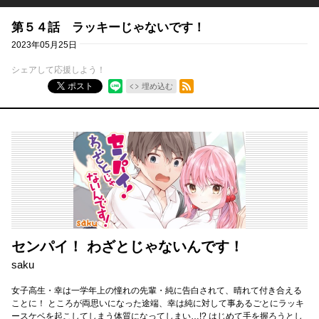
第５４話 ラッキーじゃないです！
2023年05月25日
シェアして応援しよう！
RSSフィード
ポスト
埋め込む
センパイ！ わざとじゃないんです！
saku
女子高生・幸は一学年上の憧れの先輩・純に告白されて、晴れて付き合える
ことに！ ところが両思いになった途端、幸は純に対して事あるごとにラッキ
ースケベを起こしてしまう体質になってしまい…!? はじめて手を握ろうとし