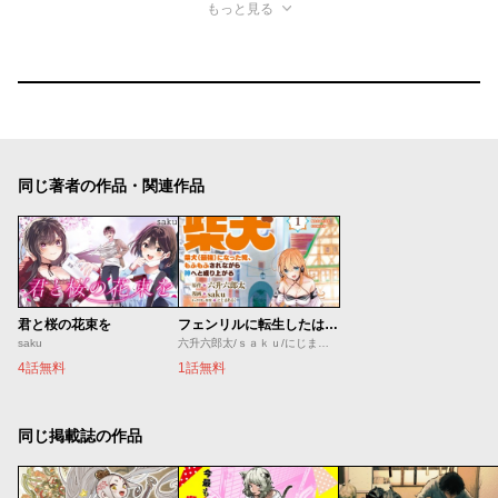
もっと見る
同じ著者の作品・関連作品
君と桜の花束を
フェンリルに転生したはずがどう見ても柴犬
saku
六升六郎太/ｓａｋｕ/にじまあるく
4話無料
1話無料
同じ掲載誌の作品