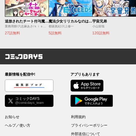
追放されたチート付与魔術師は気ままなセカンドライフを謳歌する。 ～俺は武器だけじゃなく、あらゆるものに『強化ポイント』を付与できるし、俺の意思でいつでも効果を解除できるけど、残った人たち大丈夫？～
魔法少女リリカルなのは EXCEEDS
宇宙兄弟
業務用餅/六志麻あさ/ｋｉｓｕｉ
都築真紀/川上修一
小山宙哉
27話無料
5話無料
120話無料
コミックDAYS
最新情報を配信中!
アプリもあります
編集部ブログ
コミックDAYS
@comicdays_team
お知らせ
利用規約
ヘルプ／使い方
プライバシーポリシー
外部送信について