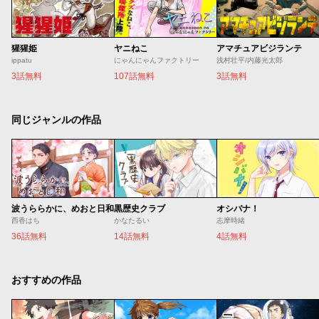
猩猩姫
ヤニねこ
アマチュアビジランテ
ippatu
にゃんにゃんファクトリー
浅村壮平/内藤光太郎
3話無料
107話無料
3話無料
同じジャンルの作品
波うららかに、めおと日和
黒歴史クラブ
オシバナ！
西香はち
かなたるい
志摩時緒
36話無料
14話無料
4話無料
おすすめの作品