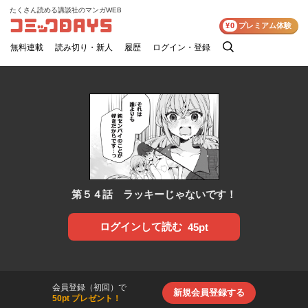
たくさん読める講談社のマンガWEB
コミックDAYS
¥0
プレミアム体験
無料連載
読み切り・新人
履歴
ログイン・登録
検
索
第５４話 ラッキーじゃないです！
ログインして読む
45pt
会員登録（初回）で
新規会員登録する
50pt プレゼント！