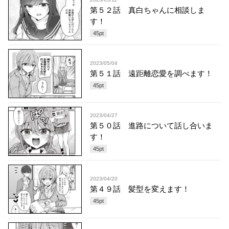
第５２話 真白ちゃんに相談しま
す！
45
pt
2023/05/04
第５１話 遠距離恋愛を調べます！
45
pt
2023/04/27
第５０話 進路について話し合いま
す！
45
pt
2023/04/20
第４９話 髪型を変えます！
45
pt