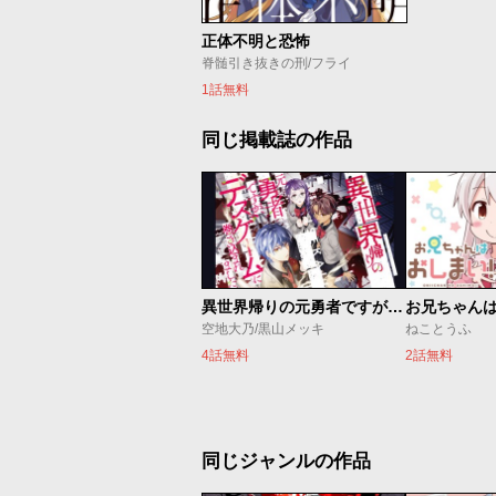
正体不明と恐怖
脊髄引き抜きの刑/フライ
1話無料
同じ掲載誌の作品
異世界帰りの元勇者ですが、デスゲームに巻き込まれました
お兄ちゃん
空地大乃/黒山メッキ
ねことうふ
4話無料
2話無料
同じジャンルの作品