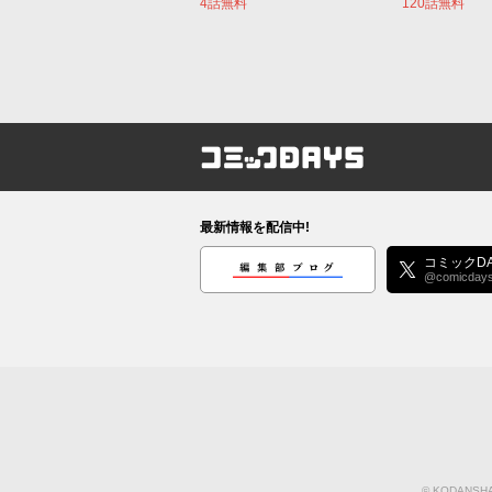
4話無料
120話無料
コミックDAYS
最新情報を配信中!
編集部ブログ
コミックDA
@comicday
©
KODANSHA 