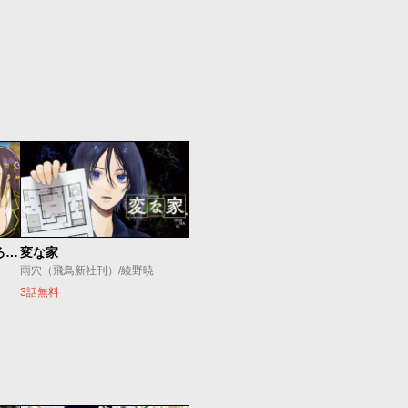
ダンジョン島で宿屋をやろう！ 創造魔法を貰った俺の細腕繁盛記
変な家
雨穴（飛鳥新社刊）/綾野暁
3話無料