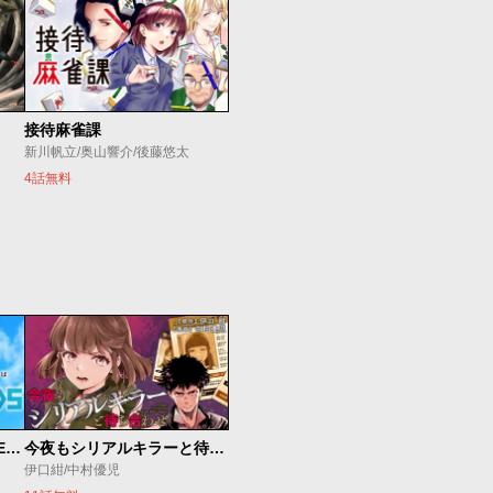
接待麻雀課
新川帆立/奥山響介/後藤悠太
4話無料
魔法少女リリカルなのは EXCEEDS
今夜もシリアルキラーと待ち合わせ
伊口紺/中村優児