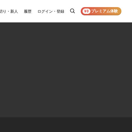
プレミアム体験
切り・新人
履歴
ログイン・登録
検
¥0
索