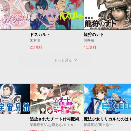
ドスカルト
龍狩のナト
朱村咲
黒井白
2話無料
4話無料
もっと見る
追放されたチート付与魔術師は気ままなセカンドライフを謳歌する。 ～俺は武器だけじゃなく、あらゆるものに『強化ポイント』を付与できるし、俺の意思でいつでも効果を解除できるけど、残った人たち大丈夫？～
業務用餅/六志麻あさ/ｋｉｓｕｉ
都築真紀/川上修一