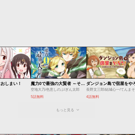
はおしまい！
魔力0で最強の大賢者 ～それは魔法ではない、物理だ！～
空地大乃/色意しのぶ/ぎん太郎
長野文三郎/結城心一/てんまそ
5話無料
4話無料
もっと見る