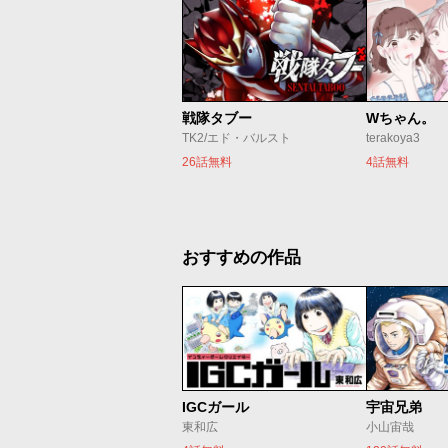
戦隊タブー
Wちゃん。
TK2/エド・バルスト
terakoya3
26話無料
4話無料
おすすめの作品
IGCガール
宇宙兄弟
東和広
小山宙哉