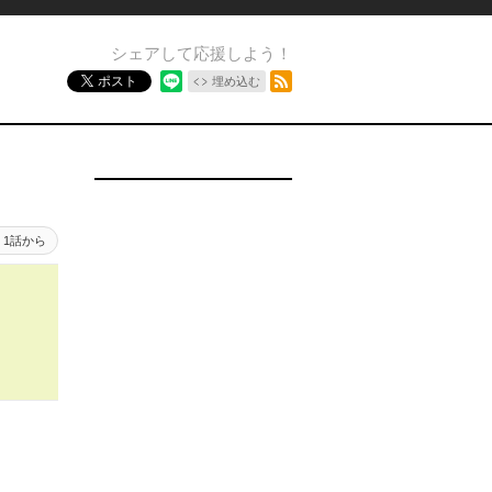
シェアして応援しよう！
RSSフィード
ポスト
埋め込む
1話から