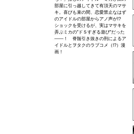
部屋に引っ越してきて有頂天のマサ
キ。喜びも束の間、恋愛禁止なはず
のアイドルの部屋からアノ声が!?
ショックを受けるが、実はマサキを
弄ぶミカの”ドＳすぎる遊び”だった
――！ 脊髄引き抜きの刑によるア
イドルとヲタクのラブコメ（!?）漫
画！