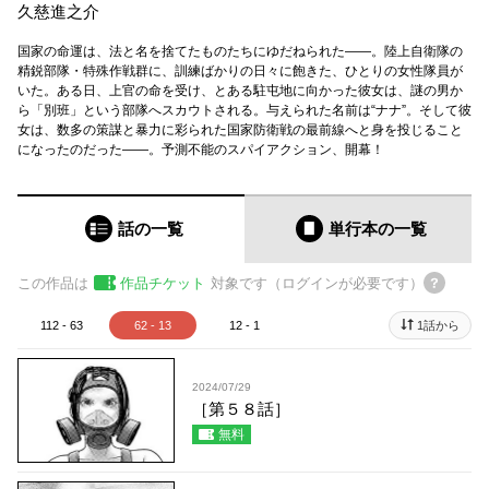
久慈進之介
国家の命運は、法と名を捨てたものたちにゆだねられた――。陸上自衛隊の
精鋭部隊・特殊作戦群に、訓練ばかりの日々に飽きた、ひとりの女性隊員が
いた。ある日、上官の命を受け、とある駐屯地に向かった彼女は、謎の男か
ら「別班」という部隊へスカウトされる。与えられた名前は“ナナ”。そして彼
女は、数多の策謀と暴力に彩られた国家防衛戦の最前線へと身を投じること
になったのだった――。予測不能のスパイアクション、開幕！
話の一覧
単行本
の一覧
この作品は
作品チケット
対象です（ログインが必要です）
112 - 63
62 - 13
12 - 1
1話から
2024/07/29
［第５８話］
無料