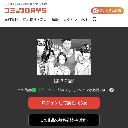
たくさん読める講談社のマンガWEB
コミックDAYS
¥0
プレミアム体験
無料連載
読み切り・新人
履歴
ログイン・登録
検
索
［第３２話］
この作品は
作品チケット
対象です（ログインが必要です）
ログインして読む
65pt
この作品の
無料公開中の話へ