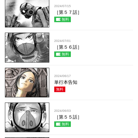
2024/07/15
［第５７話］
無料
2024/07/01
［第５６話］
無料
2024/06/17
単行本告知
無料
2024/06/03
［第５５話］
無料