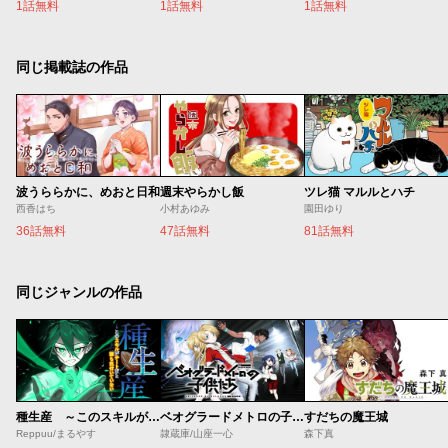
1話無料
1話無料
1話無料
同じ掲載誌の作品
波うららかに、めおと日和
週末やらかし飯
ツレ猫 マルルとハチ
西香はち
小村あゆみ
園田ゆり
36話無料
47話無料
81話無料
同じジャンルの作品
種生産 ～このスキルがチートだとまだ誰も気付いていない～
ベオグラードメトロの子供たち
すだちの魔王城
Reppuu/まるやす
隷蔵庫/山座一心
森下真