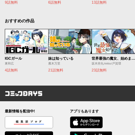
9話無料
6話無料
13話無料
おすすめの作品
IGCガール
妹は知っている
世界最強の魔女、始めました ～私だけ『攻略サイト』を見れる世界で自由に生きます～
東和広
雁木万里
坂木持丸/riritto/戸賀環
4話無料
21話無料
23話無料
コミックDAYS
最新情報を配信中!
アプリもあります
編集部ブログ