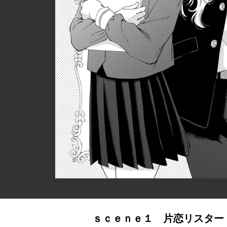
ｓｃｅｎｅ１ 片恋リスター