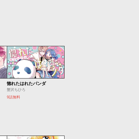
惚れたはれたパンダ
蟹沢ちひろ
9話無料