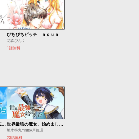
ぴちぴちピッチ ａｑｕａ
花森ぴんく
1話無料
魔法少女リリカルなのは EXCEEDS
世界最強の魔女、始めました ～私だけ『攻略サイト』を見れる世界で自由に生きます～
坂木持丸/riritto/戸賀環
23話無料