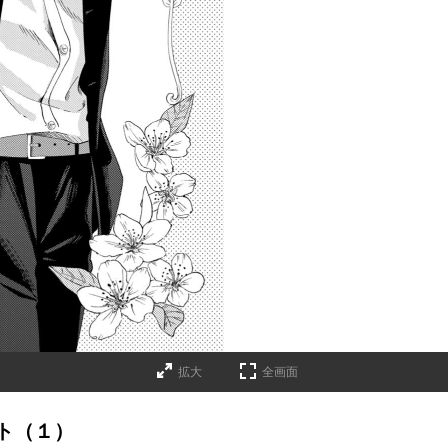
拡大
全画面
ト（１）