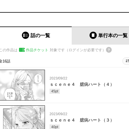
話の一覧
単行本
の一覧
この作品は
作品チケット
対象です（ログインが必要です）
全16話
2023/09/22
ｓｃｅｎｅ４ 臆病ハート（４）
45
pt
2023/09/22
ｓｃｅｎｅ４ 臆病ハート（３）
40
pt