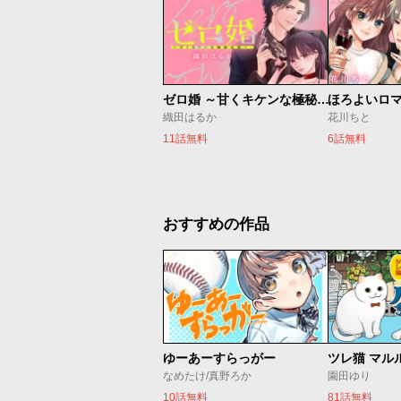
ゼロ婚 ～甘くキケンな極秘任務～
ほろよいロ
織田はるか
花川ちと
11話無料
6話無料
おすすめの作品
ゆーあーすらっがー
ツレ猫 マル
なめたけ/真野ろか
園田ゆり
10話無料
81話無料