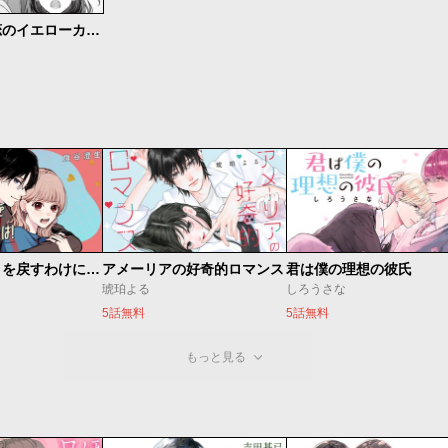
八神くん、恋のイエローカードです
頼くんとヨリを戻すわけには！
アメーリアの好奇的ロマンス
君は僕の理想の彼氏
琥珀よる
しろうさな
5話無料
5話無料
もっと見る