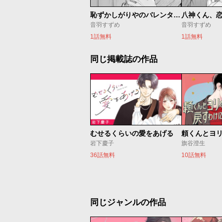
恥ずかしがりやのバレンタイン
音羽すずめ
音羽すずめ
1話無料
1話無料
同じ掲載誌の作品
むせるくらいの愛をあげる
岩下慶子
旗谷澄生
36話無料
10話無料
同じジャンルの作品