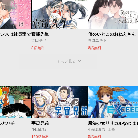
マンスは社長室で
官能先生
僕のいとこのおねえさん
吉田基已
春野ユキト
5話無料
8話無料
もっと見る
ルとハチ
宇宙兄弟
小山宙哉
都築真紀/川上修一
120話無料
5話無料