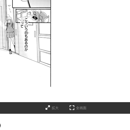
拡大
全画面
）