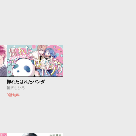
惚れたはれたパンダ
蟹沢ちひろ
9話無料