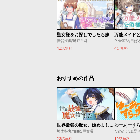
聖女様をお探しでしたら妹で間違いありません。さあどうぞお連れください、今すぐ。
伊賀海栗/足戸手斗
41話無料
4話無料
おすすめの作品
世界最強の魔女、始めました ～私だけ『攻略サイト』を見れる世界で自由に生きます～
ゆーあーす
坂木持丸/riritto/戸賀環
なめたけ/真野
23話無料
10話無料