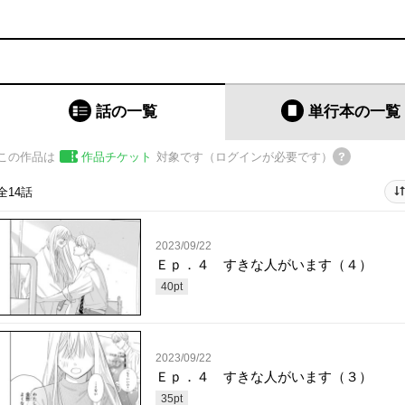
話の一覧
単行本
の一覧
この作品は
作品チケット
対象です（ログインが必要です）
全14話
2023/09/22
Ｅｐ．４ すきな人がいます（４）
40
pt
2023/09/22
Ｅｐ．４ すきな人がいます（３）
35
pt