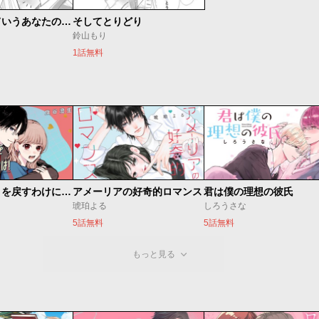
「えっ？」ていうあなたの癖がかわいくて
そしてとりどり
鈴山もり
1話無料
頼くんとヨリを戻すわけには！
アメーリアの好奇的ロマンス
君は僕の理想の彼氏
琥珀よる
しろうさな
5話無料
5話無料
もっと見る