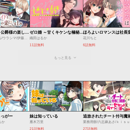
万能メイドと公爵様の楽しい日々
ゼロ婚 ～甘くキケンな極秘任務～
ほろよいロマンスは社長
佐倉涼/内田ぱる/ウラシマ/伊藤テリヤキ
織田はるか
花川ちと
11話無料
6話無料
もっと見る
らっがー
妹は知っている
ろか
雁木万里
業務用餅/六志麻あさ/ｋｉｓ
21話無料
27話無料