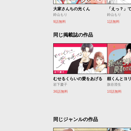
大家さんちの光くん
鈴山もり
鈴山もり
9話無料
1話無料
同じ掲載誌の作品
むせるくらいの愛をあげる
岩下慶子
旗谷澄生
36話無料
10話無料
同じジャンルの作品