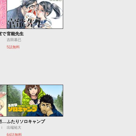
室で
官能先生
吉田基已
5話無料
追放されたチート付与魔術師は気ままなセカンドライフを謳歌する。 ～俺は武器だけじゃなく、あらゆるものに『強化ポイント』を付与できるし、俺の意思でいつでも効果を解除できるけど、残った人たち大丈夫？～
ふたりソロキャンプ
ｕｉ
出端祐大
64話無料