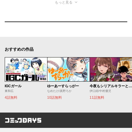
もっと見る
おすすめの作品
IGCガール
ゆーあーすらっがー
今夜もシリアルキラーと待ち合わせ
東和広
なめたけ/真野ろか
伊口紺/中村優児
4話無料
10話無料
11話無料
コミックDAYS