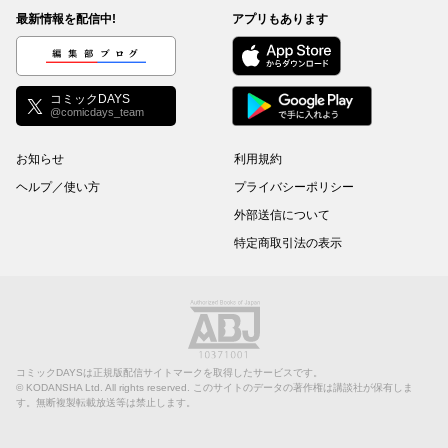
最新情報を配信中!
アプリもあります
編集部ブログ
コミックDAYS
@comicdays_team
お知らせ
利用規約
ヘルプ／使い方
プライバシーポリシー
外部送信について
特定商取引法の表示
コミックDAYSは正規版配信サイトマークを取得したサービスです。
©
KODANSHA Ltd.
All rights reserved. このサイトのデータの著作権は講談社が保有しま
す。無断複製転載放送等は禁止します。