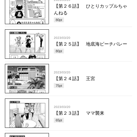
【第２６話】 ひとりカップルちゃ
んねる
80
pt
2023/03/20
【第２５話】 地底海ビーチバレー
80
pt
2023/03/20
【第２４話】 王宮
75
pt
2023/03/20
【第２３話】 ママ襲来
65
pt