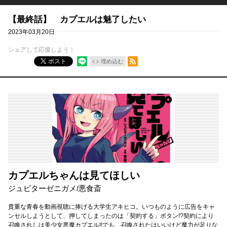
【最終話】 カプエルは魅了したい
2023年03月20日
シェアして応援しよう！
RSSフィード
ポスト
埋め込む
カプエルちゃんは見てほしい
ジュピターゼニガメ
/
悪食斎
貴重な青春を動画視聴に捧げる大学生アキヒコ。いつものように広告をキャ
ンセルしようとして、押してしまったのは「契約する」ボタン!?契約により
召喚されしは美少女悪魔カプエル!!でも、召喚されたはいいけど魔力が足りな