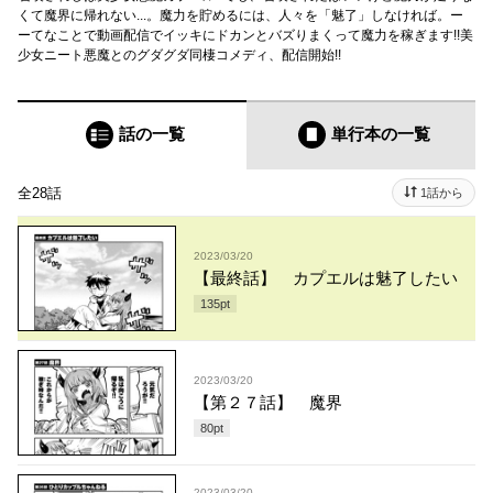
くて魔界に帰れない...。魔力を貯めるには、人々を「魅了」しなければ。ー
ーてなことで動画配信でイッキにドカンとバズりまくって魔力を稼ぎます!!美
少女ニート悪魔とのグダグダ同棲コメディ、配信開始!!
話の一覧
単行本
の一覧
全28話
1話から
2023/03/20
【最終話】 カプエルは魅了したい
135
pt
2023/03/20
【第２７話】 魔界
80
pt
2023/03/20