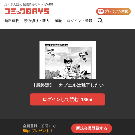
たくさん読める講談社のマンガWEB
コミックDAYS
¥0
プレミアム体験
無料連載
読み切り・新人
履歴
ログイン・登録
検
索
【最終話】 カプエルは魅了したい
ログインして読む
135pt
会員登録（初回）で
新規会員登録する
50pt プレゼント！