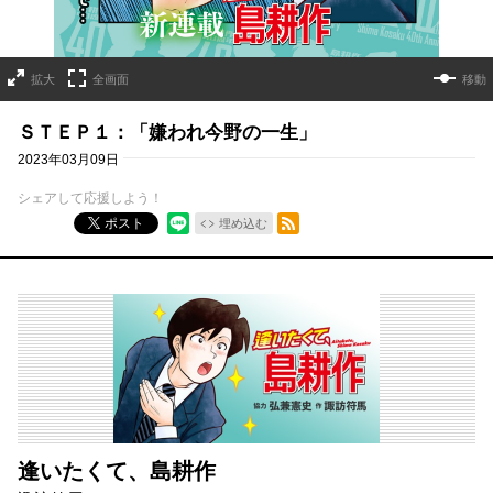
拡大
全画面
移動
ＳＴＥＰ１：「嫌われ今野の一生」
2023年03月09日
シェアして応援しよう！
RSSフィード
ポスト
埋め込む
逢いたくて、島耕作