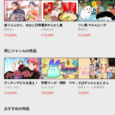
波うららかに、めおと日和
週末やらかし飯
ツレ猫 マルルとハチ
西香はち
小村あゆみ
園田ゆり
36話無料
47話無料
81話無料
同じジャンルの作品
チンチンデビルを追え！
学習マンガ・理科 ウサウサ！
そばギャルとおじさん
くぼたふみお
まきいわ山
稲葉そーへー/本橋隆司
22話無料
39話無料
4話無料
おすすめの作品