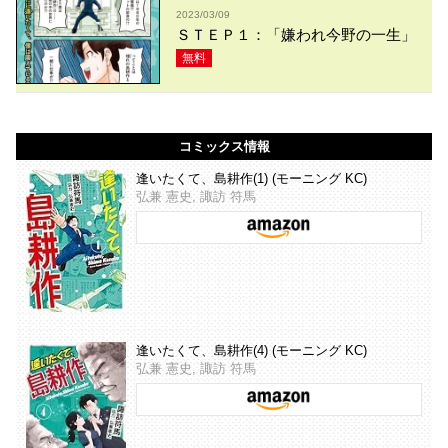
2023/03/09
ＳＴＥＰ１：「嫌われ今野の一生」
無料
コミックス情報
逢いたくて、島耕作(1) (モーニング KC)
弘兼 憲史, 諏訪 符馬
逢いたくて、島耕作(4) (モーニング KC)
弘兼 憲史, 諏訪 符馬