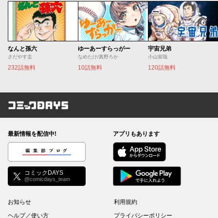
なんと孫六
ゆーあーすらっがー
宇宙兄弟
さだやす圭
なめたけ/真野ろか
小山宙哉
232話無料
10話無料
120話無料
コミックDAYS
最新情報を配信中!
アプリもあります
編集部ブログ
コミックDAYS
@comicdays_team
お知らせ
利用規約
ヘルプ／使い方
プライバシーポリシー