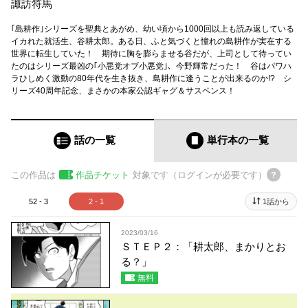
諏訪符馬
｢島耕作｣シリーズを聖典とあがめ、幼い頃から1000回以上も読み返している
イカれた就活生、谷耕太郎。ある日、ふと気づくと憧れの島耕作が実在する
世界に転生していた！ 期待に胸を膨らませる谷だが、上司として待ってい
たのはシリーズ最凶の｢小悪党オブ小悪党｣、今野輝常だった！ 谷はパワハ
ラひしめく激動の80年代を生き抜き、島耕作に逢うことが出来るのか!? シ
リーズ40周年記念、まさかの本家公認ギャグ＆サスペンス！
話の一覧
単行本
の一覧
この作品は
作品チケット
対象です（ログインが必要です）
52 - 3
2 - 1
1話から
2023/03/16
ＳＴＥＰ２：「耕太郎、まかりとお
る？」
無料