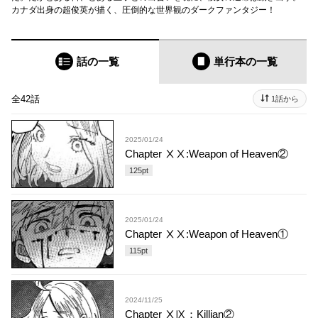
カナダ出身の超俊英が描く、圧倒的な世界観のダークファンタジー！
話の一覧
単行本
の一覧
全42話
1話から
2025/01/24
Chapter ⅩⅩ:Weapon of Heaven②
125
pt
2025/01/24
Chapter ⅩⅩ:Weapon of Heaven①
115
pt
2024/11/25
Chapter ⅩⅨ：Killian②