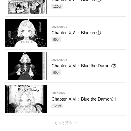
120
pt
2024/08/23
Chapter ⅩⅦ：Blacken①
80
pt
2024/06/25
Chapter ⅩⅥ：Blue,the Damon②
90
pt
2024/06/25
Chapter ⅩⅥ：Blue,the Damon①
125
pt
もっと見る