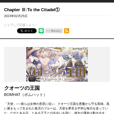
Chapter Ⅲ:To the Citadel①
2023年02月25日
シェアして応援しよう！
RSSフィード
ポスト
埋め込む
クオーツの王国
BOMHAT（ボムハット）
「天使」──彼らは女神の意思に従い、クオーツ王国を悪魔から守る英雄。黒
い翼をもって生まれた孤児のブルーは、天使を夢見る平和な毎日を送ってい
た。だがとある日、とある王子との出会いを境に、彼女の運命は動き出す。