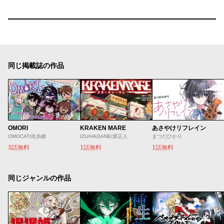
同じ掲載誌の作品
OMORI
KRAKEN MARE
あさやけリフレイン
OMOCAT/此糸縫
IZU/HAGANE/原正人
まつだひかり
3話無料
1話無料
1話無料
同じジャンルの作品