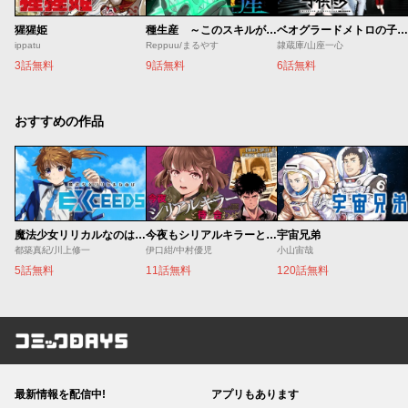
猩猩姫
種生産 ～このスキルがチートだとまだ誰も気付いていない～
ベオグラードメトロの子供たち
ippatu
Reppuu/まるやす
隷蔵庫/山座一心
3話無料
9話無料
6話無料
おすすめの作品
魔法少女リリカルなのは EXCEEDS
今夜もシリアルキラーと待ち合わせ
宇宙兄弟
都築真紀/川上修一
伊口紺/中村優児
小山宙哉
5話無料
11話無料
120話無料
コミックDAYS
最新情報を配信中!
アプリもあります