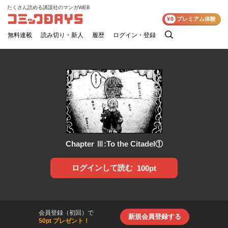
たくさん読める講談社のマンガWEB
コミックDAYS
¥0
プレミアム体験
無料連載
読み切り・新人
履歴
ログイン・登録
検
索
Chapter Ⅲ:To the Citadel①
ログインして読む
100pt
会員登録（初回）で
新規会員登録する
50pt プレゼント！