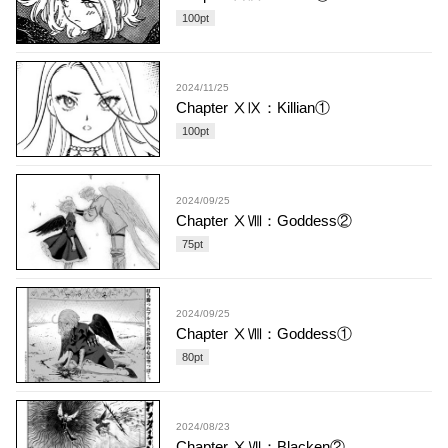
100
pt
2024/11/25
Chapter ⅩⅨ：Killian①
100
pt
2024/09/25
Chapter ⅩⅧ：Goddess②
75
pt
2024/09/25
Chapter ⅩⅧ：Goddess①
80
pt
2024/08/23
Chapter ⅩⅦ：Blacken②