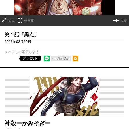
拡大
全画面
移動
第１話「黒点」
2023年02月20日
シェアして応援しよう！
RSSフィード
ポスト
埋め込む
神殺ーかみそぎー