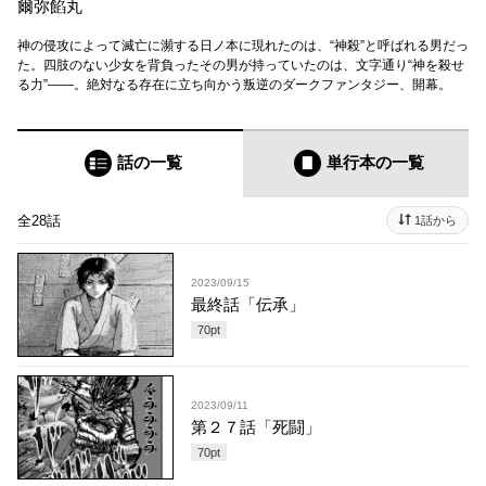
爾弥餡丸
神の侵攻によって滅亡に瀕する日ノ本に現れたのは、“神殺”と呼ばれる男だっ
た。四肢のない少女を背負ったその男が持っていたのは、文字通り“神を殺せ
る力”――。絶対なる存在に立ち向かう叛逆のダークファンタジー、開幕。
話の一覧
単行本
の一覧
全28話
1話から
2023/09/15
最終話「伝承」
70
pt
2023/09/11
第２７話「死闘」
70
pt