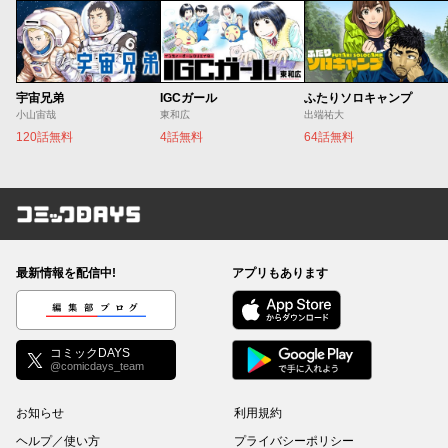
宇宙兄弟
IGCガール
ふたりソロキャンプ
小山宙哉
東和広
出端祐大
120話無料
4話無料
64話無料
コミックDAYS
最新情報を配信中!
アプリもあります
編集部ブログ
コミックDAYS
@comicdays_team
お知らせ
利用規約
ヘルプ／使い方
プライバシーポリシー