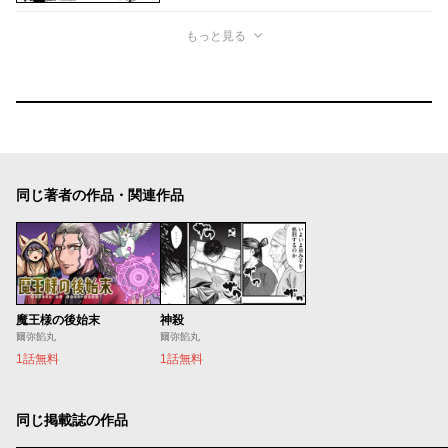
もっと見る
同じ著者の作品・関連作品
魔王様の後始末
神殺
爾弥餡丸
爾弥餡丸
1話無料
1話無料
同じ掲載誌の作品