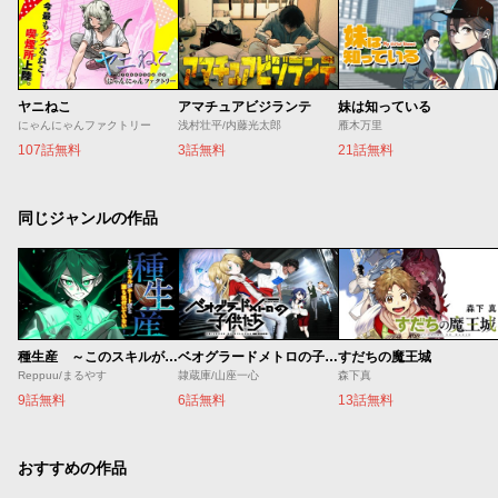
ヤニねこ
アマチュアビジランテ
妹は知っている
にゃんにゃんファクトリー
浅村壮平/内藤光太郎
雁木万里
107話無料
3話無料
21話無料
同じジャンルの作品
種生産 ～このスキルがチートだとまだ誰も気付いていない～
ベオグラードメトロの子供たち
すだちの魔王城
Reppuu/まるやす
隷蔵庫/山座一心
森下真
9話無料
6話無料
13話無料
おすすめの作品