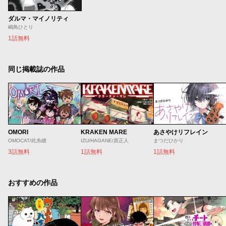
ダルマ・マイノリティ
嶋鳥ひとり
1話無料
同じ掲載誌の作品
OMORI
KRAKEN MARE
あさやけリフレイン
OMOCAT/此糸縫
IZU/HAGANE/原正人
まつだひかり
3話無料
1話無料
1話無料
おすすめの作品