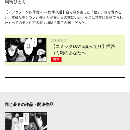
嶋鳥ひとり
【アフタヌーン四季賞2022秋 準入選】自ら命を絶った「僕」。目が覚める
と、奇妙な男とツノが生えた少女が目の前にいた。そこは世界に見捨てられ
たすべてのモノが行き着く場所「果ての国」だった。
2023/02/17
【コミックDAYS読み切り】拝啓、
ゴミ箱のあなたへ
無料
同じ著者の作品・関連作品