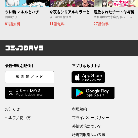
ツレ猫 マルルとハチ
今夜もシリアルキラーと待ち合わせ
追放されたチート付与魔術師は気ままなセカンドライフを謳歌する。 ～俺は武器だけじゃなく、あらゆるものに『強化ポイント』を付与できるし、俺の意思でいつでも効果を解除できるけど、残った人たち大丈夫？～
園田ゆり
伊口紺/中村優児
業務用餅/六志麻あさ/ｋｉｓｕｉ
81話無料
11話無料
27話無料
コミックDAYS
最新情報を配信中!
アプリもあります
編集部ブログ
コミックDAYS
@comicdays_team
お知らせ
利用規約
ヘルプ／使い方
プライバシーポリシー
外部送信について
特定商取引法の表示