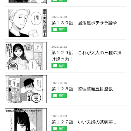
2023/11/30
第１３０話 居酒屋ポテサラ論争
無料
2023/11/22
第１２９話 これが大人の三種の漬
け焼き肉！
無料
2023/11/16
第１２８話 整理整頓五目釜飯
無料
2023/11/09
第１２７話 いい夫婦の茶碗蒸し
無料