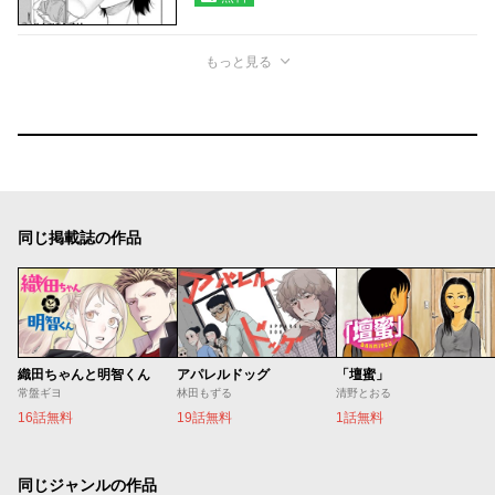
もっと見る
同じ掲載誌の作品
織田ちゃんと明智くん
アパレルドッグ
「壇蜜」
常盤ギヨ
林田もずる
清野とおる
16話無料
19話無料
1話無料
同じジャンルの作品