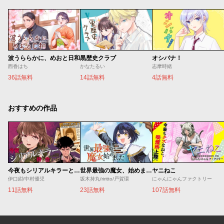
波うららかに、めおと日和
黒歴史クラブ
オシバナ！
西香はち
かなたるい
志摩時緒
36話無料
14話無料
4話無料
おすすめの作品
今夜もシリアルキラーと待ち合わせ
世界最強の魔女、始めました ～私だけ『攻略サイト』を見れる世界で自由に生きます～
ヤニねこ
伊口紺/中村優児
坂木持丸/riritto/戸賀環
にゃんにゃんファクトリー
11話無料
23話無料
107話無料