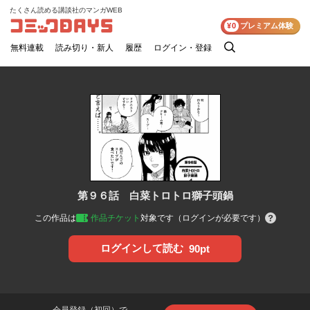
たくさん読める講談社のマンガWEB
コミックDAYS
¥0
プレミアム体験
無料連載
読み切り・新人
履歴
ログイン・登録
検
索
第９６話 白菜トロトロ獅子頭鍋
この作品は
作品チケット
対象です（ログインが必要です）
ログインして読む
90pt
会員登録（初回）で