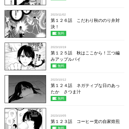
2023/11/02
第１２６話 こだわり秋ののり弁対
決！
無料
2023/10/19
第１２５話 秋はここから！三つ編
みアップルパイ
無料
2023/10/12
第１２４話 ネガティブな日のあっ
たか さつま汁
無料
2023/10/05
第１２３話 コーヒー党の自家焙煎
無料