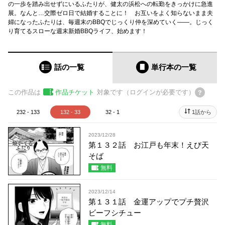
の一歩を踏み出せずにいるふたりが、健太の浜松への転勤をきっかけに急進
展。なんと…交際ゼロ日で結婚することに！ お互いをよく知らないまま夫
婦になったふたりは、毎週末のBBQでじっくり仲を深めていく――。じっく
り育てるスローな週末新婚BBQライフ、始めます！
話の一覧
単行本
の一覧
この作品は
作品チケット
対象です（ログインが必要です）
232 - 133
132 - 33
32 - 1
1話から
2023/12/28
第１３２話 お江戸も年末！えび天
そば
無料
2023/12/14
第１３１話 金運アップでプチ贅沢
ビーフシチュー
無料