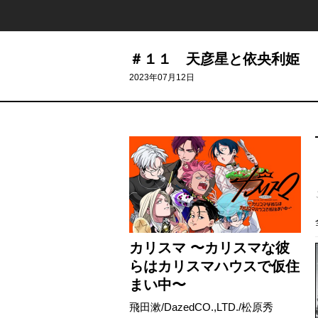
＃１１ 天彦星と依央利姫
2023年07月12日
カリスマ 〜カリスマな彼
らはカリスマハウスで仮住
まい中〜
飛田漱
/
DazedCO.,LTD.
/
松原秀