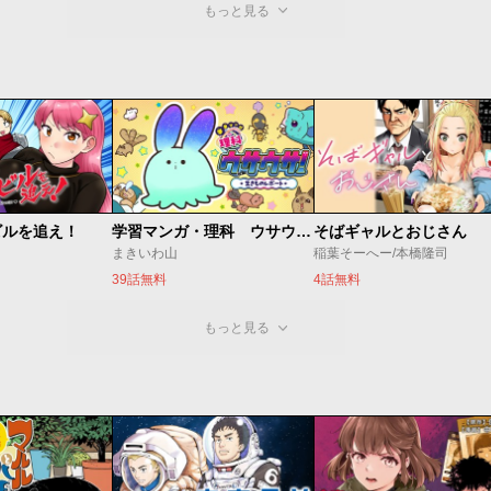
もっと見る
ビルを追え！
学習マンガ・理科 ウサウサ！
そばギャルとおじさん
まきいわ山
稲葉そーへー/本橋隆司
39話無料
4話無料
もっと見る