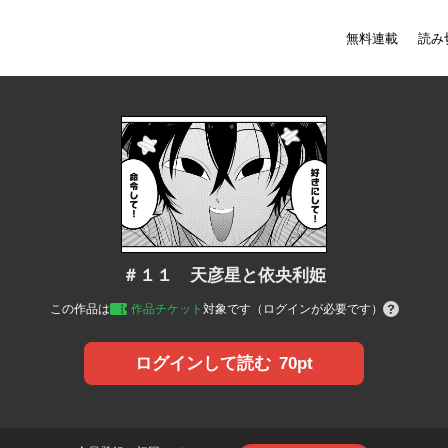
無料連載
読み
＃１１ 天彦星と依央利姫
この作品は
作品チケット
対象です（ログインが必要です）
70pt
ログインして読む