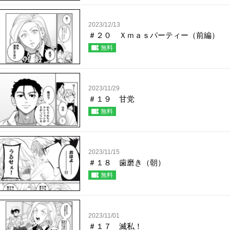
2023/12/13
＃２０ Ｘｍａｓパーティー（前編）
無料
2023/11/29
＃１９ 甘党
無料
2023/11/15
＃１８ 歯磨き（朝）
無料
2023/11/01
＃１７ 滅私！