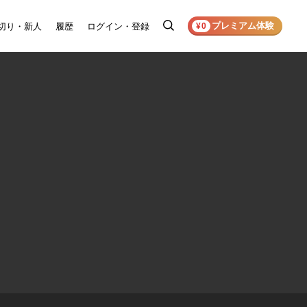
プレミアム体験
切り・新人
履歴
ログイン・登録
検
¥0
索