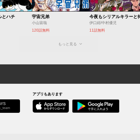
ルとハチ
宇宙兄弟
小山宙哉
伊口紺/中村優児
120話無料
11話無料
もっと見る
アプリもあります
YS
s_team