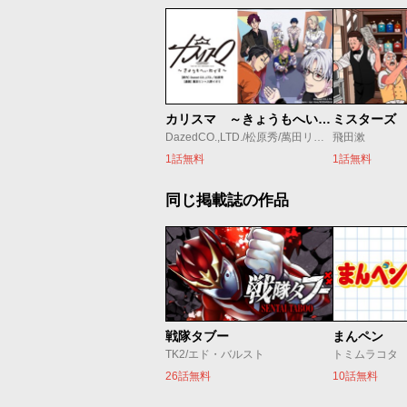
カリスマ ～きょうもへいわです～
DazedCO.,LTD./松原秀/萬田リン/入野イオリ
飛田漱
1話無料
1話無料
同じ掲載誌の作品
戦隊タブー
まんペン
TK2/エド・バルスト
トミムラコタ
26話無料
10話無料