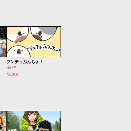
ブンチョぶんちょ！
ゆひろ
4話無料