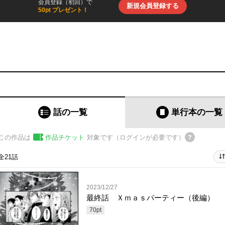
会員登録（初回）で
新規会員登録する
50pt プレゼント！
話の一覧
単行本
の一覧
この作品は
作品チケット
対象です（ログインが必要です）
全21話
2023/12/27
最終話 Ｘｍａｓパーティー（後編）
70
pt