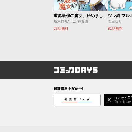
世界最強の魔女、始めました ～私だけ『攻略サイト』を見れる世界で自由に生きます～
ツレ猫 マル
坂木持丸/riritto/戸賀環
園田ゆり
23話無料
81話無料
コミックDAYS
最新情報を配信中!
編集部ブログ
コミックDA
@comicday