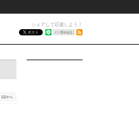
シェアして応援しよう！
RSSフィード
ポスト
埋め込む
1話から