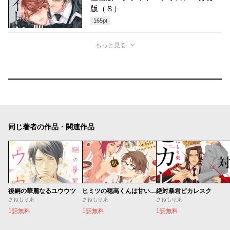
版（８）
165
pt
もっと見る
同じ著者の作品・関連作品
後嗣の華麗なるユウウツ
ヒミツの穂高くんは甘い匂いがする
絶対暴君ピカレスク
さねもり束
さねもり束
さねもり束
1話無料
1話無料
1話無料