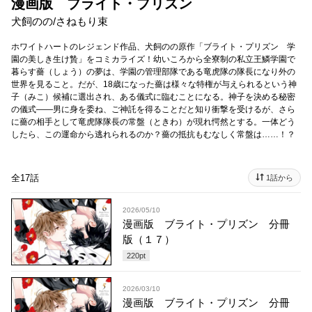
漫画版 ブライト・プリズン
犬飼のの
/
さねもり束
ホワイトハートのレジェンド作品、犬飼のの原作「ブライト・プリズン 学
園の美しき生け贄」をコミカライズ！幼いころから全寮制の私立王鱗学園で
暮らす薔（しょう）の夢は、学園の管理部隊である竜虎隊の隊長になり外の
世界を見ること。だが、18歳になった薔は様々な特権が与えられるという神
子（みこ）候補に選出され、ある儀式に臨むことになる。神子を決める秘密
の儀式――男に身を委ね、ご神託を得ることだと知り衝撃を受けるが、さら
に薔の相手として竜虎隊隊長の常盤（ときわ）が現れ愕然とする。一体どう
したら、この運命から逃れられるのか？薔の抵抗もむなしく常盤は……！？
全17話
1話から
2026/05/10
漫画版 ブライト・プリズン 分冊
版（１７）
220
pt
2026/03/10
漫画版 ブライト・プリズン 分冊