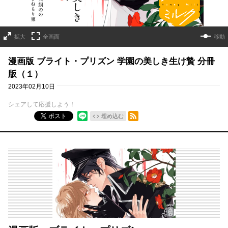
拡大
全画面
移動
漫画版 ブライト・プリズン 学園の美しき生け贄 分冊
版（１）
2023年02月10日
シェアして応援しよう！
RSSフィード
ポスト
埋め込む