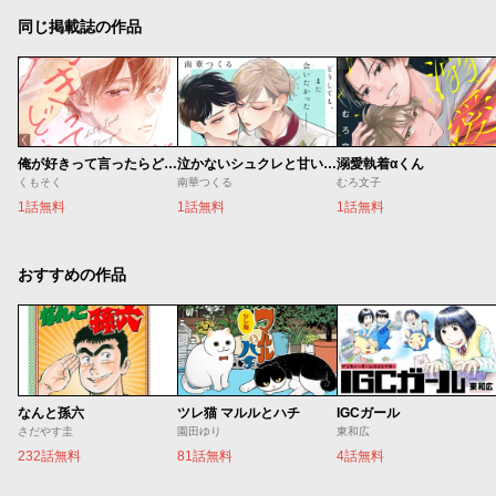
同じ掲載誌の作品
俺が好きって言ったらどうする？
泣かないシュクレと甘いキス
溺愛執着αくん
くもそく
南華つくる
むろ文子
1話無料
1話無料
1話無料
おすすめの作品
なんと孫六
ツレ猫 マルルとハチ
IGCガール
さだやす圭
園田ゆり
東和広
232話無料
81話無料
4話無料