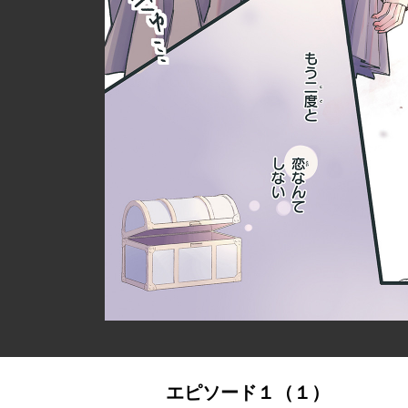
エピソード１（１）