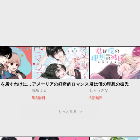
頼くんとヨリを戻すわけには！
アメーリアの好奇的ロマンス
君は僕の理想の彼氏
琥珀よる
しろうさな
5話無料
5話無料
もっと見る