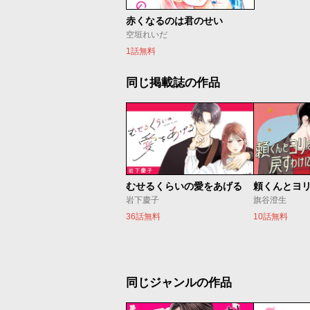
赤くなるのは君のせい
空垣れいだ
1話無料
同じ掲載誌の作品
むせるくらいの愛をあげる
岩下慶子
旗谷澄生
36話無料
10話無料
同じジャンルの作品