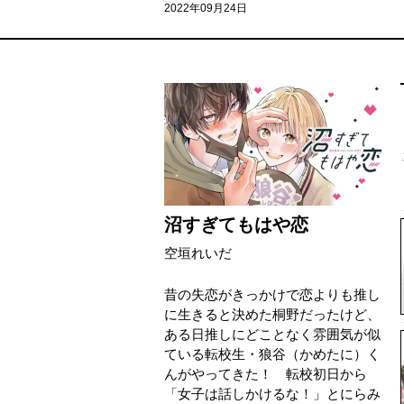
2022年09月24日
沼すぎてもはや恋
空垣れいだ
昔の失恋がきっかけで恋よりも推し
に生きると決めた桐野だったけど、
ある日推しにどことなく雰囲気が似
ている転校生・狼谷（かめたに）く
んがやってきた！ 転校初日から
「女子は話しかけるな！」とにらみ