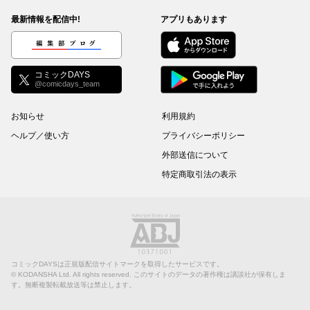
最新情報を配信中!
アプリもあります
編集部ブログ
コミックDAYS
@comicdays_team
お知らせ
利用規約
ヘルプ／使い方
プライバシーポリシー
外部送信について
特定商取引法の表示
コミックDAYSは正規版配信サイトマークを取得したサービスです。
©
KODANSHA Ltd.
All rights reserved. このサイトのデータの著作権は講談社が保有しま
す。無断複製転載放送等は禁止します。