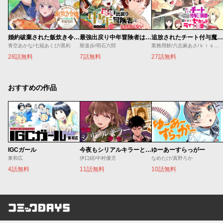
婚約破棄された飯炊き令嬢の私は冷酷公爵と専属契約しました～ですが胃袋を掴んだ結果、冷たかった公爵様がどんどん優しくなっています～
最強出戻り中年冒険者は、今さら命なんてかけたくない
追放されたチート付与魔術師は気ままなセカンドライフを謳歌する。 ～俺は武器だけじゃなく、あらゆるものに『強化ポイント』を付与できるし、俺の意思でいつでも効果を解除できるけど、残った人たち大丈夫？～
青空あかな/七福あくび/黒裄
斯道歩/明石六郎
業務用餅/六志麻あさ/ｋｉｓｕｉ
28話無料
7話無料
27話無料
おすすめの作品
IGCガール
今夜もシリアルキラーと待ち合わせ
ゆーあーすらっがー
東和広
伊口紺/中村優児
なめたけ/真野ろか
4話無料
11話無料
10話無料
コミックDAYS