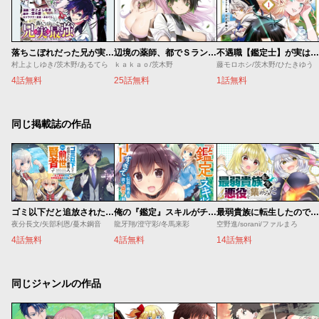
落ちこぼれだった兄が実は最強 ～史上最強の勇者は転生し、学園で無自覚に無双する～
辺境の薬師、都でＳランク冒険者となる～英雄村の少年がチート薬で無自覚無双～
不遇職【鑑定士】が実は最強だった
村上よしゆき/茨木野/あるてら
ｋａｋａｏ/茨木野
藤モロホシ/茨木野/ひたきゆう
4話無料
25話無料
1話無料
同じ掲載誌の作品
ゴミ以下だと追放された使用人、実は前世賢者です ～史上最強の賢者、世界最高峰の学園に通う～
俺の『鑑定』スキルがチートすぎて
最弱貴族に転生したので悪役たちを集めてみた
夜分長文/矢部利恩/蔓木鋼音
龍牙翔/澄守彩/冬馬来彩
空野進/sorani/ファルまろ
4話無料
4話無料
14話無料
同じジャンルの作品