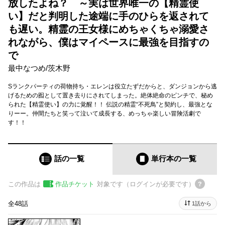
放したよね？ ～実は世界唯一の【精霊使
い】だと判明した途端に手のひらを返されて
も遅い。精霊の王女様にめちゃくちゃ溺愛さ
れながら、僕はマイペースに最強を目指すの
で
最中なつめ
/
茨木野
Sランクパーティの荷物持ち・エレンは役立たずだからと、ダンジョンから逃
げるための囮として置き去りにされてしまった。絶体絶命のピンチで、秘め
られた【精霊使い】の力に覚醒！！ 伝説の精霊“不死鳥”と契約し、最強とな
りーー。仲間たちと笑って泣いて成長する、めっちゃ楽しい冒険活劇で
す！！
話の一覧
単行本
の一覧
この作品は
作品チケット
対象です（ログインが必要です）
全48話
1話から