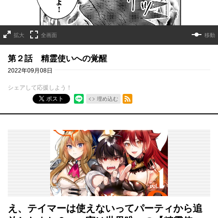
拡大
全画面
移動
第２話 精霊使いへの覚醒
2022年09月08日
シェアして応援しよう！
RSSフィード
ポスト
埋め込む
え、テイマーは使えないってパーティから追