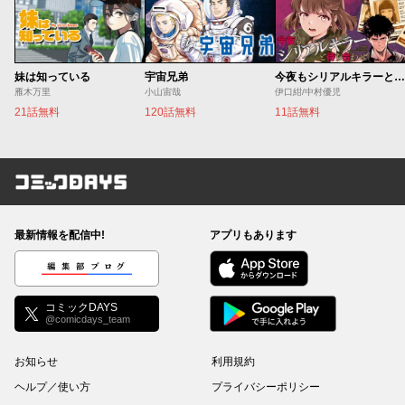
妹は知っている
宇宙兄弟
今夜もシリアルキラーと待ち合わせ
雁木万里
小山宙哉
伊口紺/中村優児
21話無料
120話無料
11話無料
コミックDAYS
最新情報を配信中!
アプリもあります
編集部ブログ
コミックDAYS
@comicdays_team
お知らせ
利用規約
ヘルプ／使い方
プライバシーポリシー