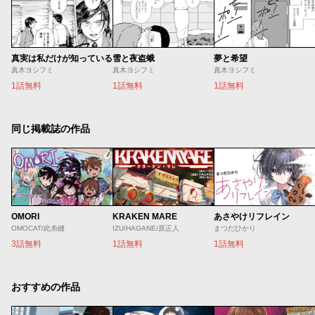
真実は私だけが知っている
雪と夜盗蛾
夢と希望
真木ヨシフミ
真木ヨシフミ
真木ヨシフミ
1話無料
1話無料
1話無料
同じ掲載誌の作品
OMORI
KRAKEN MARE
あさやけリフレイン
OMOCAT/此糸縫
IZU/HAGANE/原正人
まつだひかり
3話無料
1話無料
1話無料
おすすめの作品