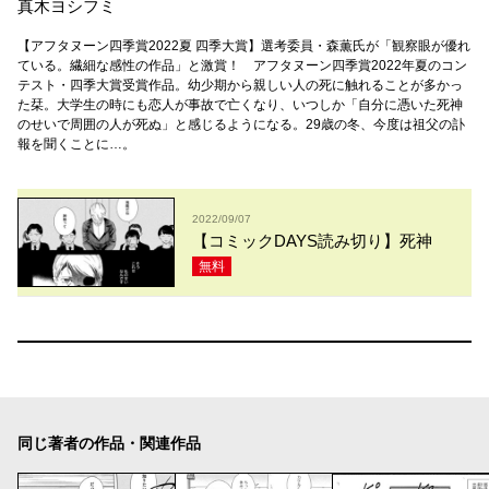
真木ヨシフミ
【アフタヌーン四季賞2022夏 四季大賞】選考委員・森薫氏が「観察眼が優れ
ている。繊細な感性の作品」と激賞！ アフタヌーン四季賞2022年夏のコン
テスト・四季大賞受賞作品。幼少期から親しい人の死に触れることが多かっ
た栞。大学生の時にも恋人が事故で亡くなり、いつしか「自分に憑いた死神
のせいで周囲の人が死ぬ」と感じるようになる。29歳の冬、今度は祖父の訃
報を聞くことに…。
2022/09/07
【コミックDAYS読み切り】死神
無料
同じ著者の作品・関連作品