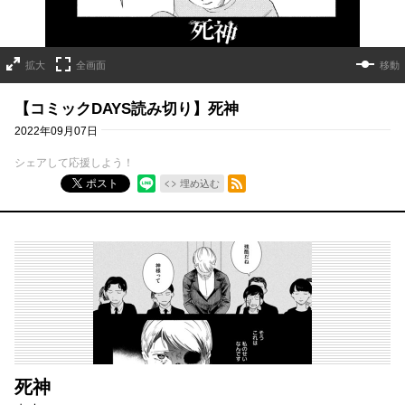
拡大
全画面
移動
【コミックDAYS読み切り】死神
2022年09月07日
シェアして応援しよう！
RSSフィード
ポスト
埋め込む
死神