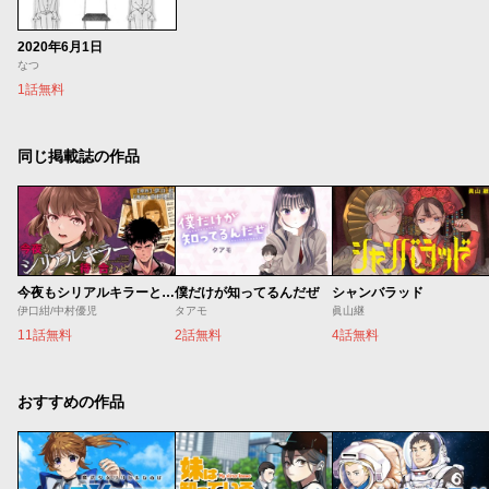
2020年6月1日
なつ
1話無料
同じ掲載誌の作品
今夜もシリアルキラーと待ち合わせ
僕だけが知ってるんだぜ
シャンバラッド
伊口紺/中村優児
タアモ
眞山継
11話無料
2話無料
4話無料
おすすめの作品