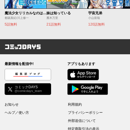
魔法少女リリカルなのは EXCEEDS
妹は知っている
宇宙兄弟
都築真紀/川上修一
雁木万里
小山宙哉
5話無料
21話無料
120話無料
コミックDAYS
最新情報を配信中!
アプリもあります
編集部ブログ
コミックDAYS
@comicdays_team
お知らせ
利用規約
ヘルプ／使い方
プライバシーポリシー
外部送信について
特定商取引法の表示