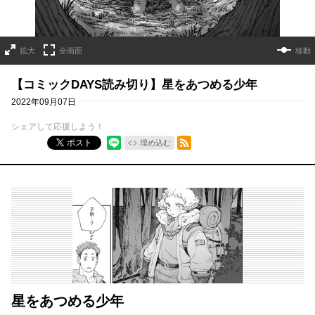
拡大
全画面
移動
【コミックDAYS読み切り】星をあつめる少年
2022年09月07日
シェアして応援しよう！
RSSフィード
ポスト
埋め込む
星をあつめる少年