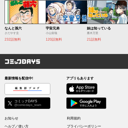
なんと孫六
宇宙兄弟
妹は知っている
さだやす圭
小山宙哉
雁木万里
232話無料
120話無料
21話無料
コミックDAYS
最新情報を配信中!
アプリもあります
編集部ブログ
コミックDAYS
@comicdays_team
お知らせ
利用規約
ヘルプ／使い方
プライバシーポリシー