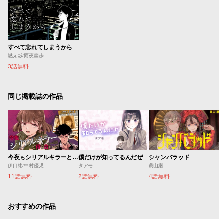
すべて忘れてしまうから
燃え殻/雨夜幽歩
3話無料
同じ掲載誌の作品
今夜もシリアルキラーと待ち合わせ
僕だけが知ってるんだぜ
シャンバラッド
伊口紺/中村優児
タアモ
眞山継
11話無料
2話無料
4話無料
おすすめの作品