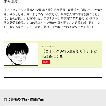
雨夜幽歩
【アフタヌーン四季賞2022夏 準入選】選考委員・森薫氏が「思い出、せつな
さ、やるせなさ、言いようのない不安など、複雑な人間の感情を描こうとし
ているのが良い」と称賛した、アフタヌーン四季賞2022年夏のコンテスト・
準入選受賞作品。ジロの兄は小さい頃から体が弱く、入退院を繰り返してい
た。家でも寝ていることが多い兄は、そのせいか時々変なことを言ったー
ー。
2022/09/07
【コミックDAYS読み切り】ともだ
ちは夜にくる
無料
同じ著者の作品・関連作品