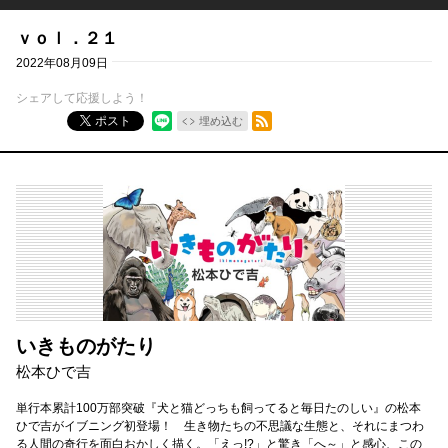
ｖｏｌ．２１
2022年08月09日
シェアして応援しよう！
RSSフィード
ポスト
埋め込む
いきものがたり
松本ひで吉
単行本累計100万部突破『犬と猫どっちも飼ってると毎日たのしい』の松本
ひで吉がイブニング初登場！ 生き物たちの不思議な生態と、それにまつわ
る人間の奇行を面白おかしく描く。「えっ!?」と驚き「へ～」と感心、この