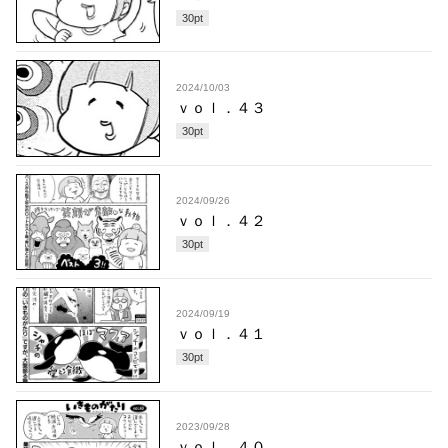
30
pt
2024/10/03
ｖｏｌ．４３
30
pt
2024/09/26
ｖｏｌ．４２
30
pt
2024/09/19
ｖｏｌ．４１
30
pt
2023/09/28
ｖｏｌ．４０