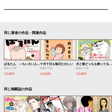
同じ著者の作品・関連作品
ぱるたん ～ちいさい人とのくらしは毎日たのしい～
十月十日も毎日たのしい
犬と猫どっちも飼ってると毎日たのしい
松本ひで吉
松本ひで吉
松本ひで吉
1話無料
1話無料
1話無料
同じ掲載誌の作品