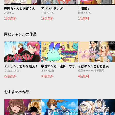
織田ちゃんと明智くん
アパレルドッグ
「壇蜜」
常盤ギヨ
林田もずる
清野とおる
16話無料
19話無料
1話無料
同じジャンルの作品
チンチンデビルを追え！
学習マンガ・理科 ウサウサ！
そばギャルとおじさん
くぼたふみお
まきいわ山
稲葉そーへー/本橋隆司
22話無料
39話無料
4話無料
おすすめの作品