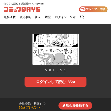
たくさん読める講談社のマンガWEB
コミックDAYS
¥0
プレミアム体験
無料連載
読み切り・新人
履歴
ログイン・登録
検
索
ｖｏｌ．２１
ログインして読む
35pt
会員登録（初回）で
新規会員登録する
50pt プレゼント！