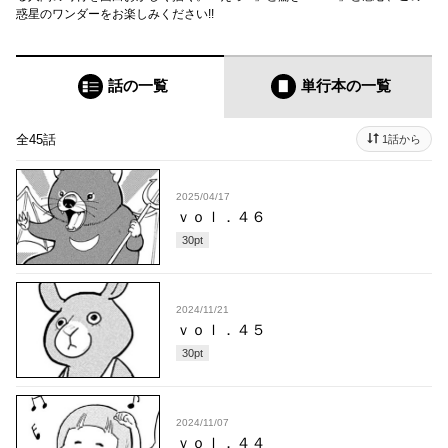
惑星のワンダーをお楽しみください!!
話の一覧
単行本
の一覧
全45話
1話から
2025/04/17
ｖｏｌ．４６
30
pt
2024/11/21
ｖｏｌ．４５
30
pt
2024/11/07
ｖｏｌ．４４