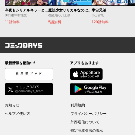
今夜もシリアルキラーと待ち合わせ
魔法少女リリカルなのは EXCEEDS
宇宙兄弟
伊口紺/中村優児
都築真紀/川上修一
小山宙哉
11話無料
5話無料
120話無料
コミックDAYS
最新情報を配信中!
アプリもあります
編集部ブログ
コミックDAYS
@comicdays_team
お知らせ
利用規約
ヘルプ／使い方
プライバシーポリシー
外部送信について
特定商取引法の表示