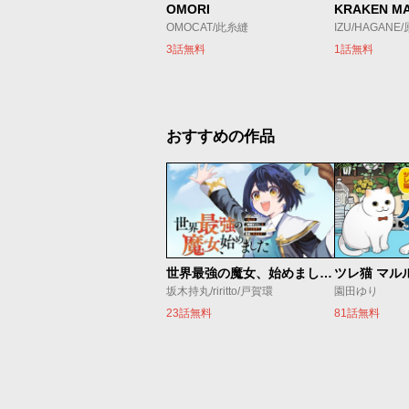
OMORI
KRAKEN M
OMOCAT/此糸縫
IZU/HAGANE
3話無料
1話無料
おすすめの作品
世界最強の魔女、始めました ～私だけ『攻略サイト』を見れる世界で自由に生きます～
ツレ猫 マル
坂木持丸/riritto/戸賀環
園田ゆり
23話無料
81話無料