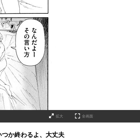
拡大
全画面
いつか終わるよ、大丈夫