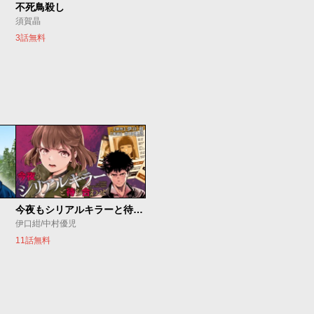
不死鳥殺し
須賀晶
3話無料
今夜もシリアルキラーと待ち合わせ
伊口紺/中村優児
11話無料