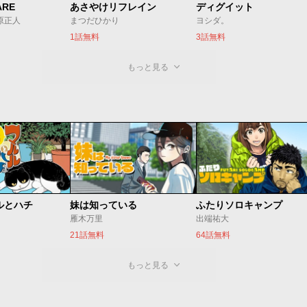
ARE
あさやけリフレイン
ディグイット
/原正人
まつだひかり
ヨシダ。
1話無料
3話無料
もっと見る
ルとハチ
妹は知っている
ふたりソロキャンプ
雁木万里
出端祐大
21話無料
64話無料
もっと見る