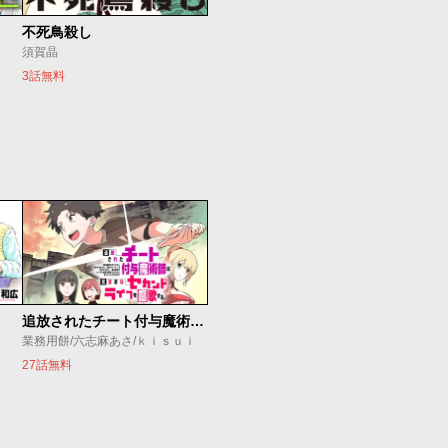
不死鳥殺し
須賀晶
3話無料
追放されたチート付与魔術師は気ままなセカンドライフを謳歌する。 ～俺は武器だけじゃなく、あらゆるものに『強化ポイント』を付与できるし、俺の意思でいつでも効果を解除できるけど、残った人たち大丈夫？～
業務用餅/六志麻あさ/ｋｉｓｕｉ
27話無料