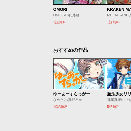
OMORI
KRAKEN M
OMOCAT/此糸縫
IZU/HAGANE
3話無料
1話無料
おすすめの作品
ゆーあーすらっがー
なめたけ/真野ろか
都築真紀/川上
10話無料
5話無料