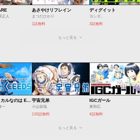
ARE
あさやけリフレイン
ディグイット
/原正人
まつだひかり
ヨシダ。
1話無料
3話無料
もっと見る
魔法少女リリカルなのは EXCEEDS
宇宙兄弟
IGCガール
修一
小山宙哉
東和広
120話無料
4話無料
もっと見る