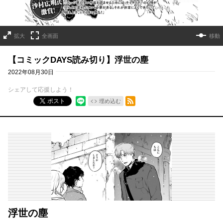
拡大
全画面
移動
【コミックDAYS読み切り】浮世の塵
2022年08月30日
シェアして応援しよう！
RSSフィード
ポスト
埋め込む
浮世の塵