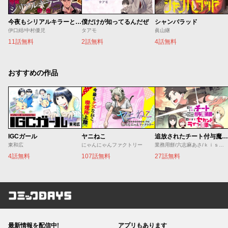
今夜もシリアルキラーと待ち合わせ
僕だけが知ってるんだぜ
シャンバラッド
伊口紺/中村優児
タアモ
眞山継
11話無料
2話無料
4話無料
おすすめの作品
IGCガール
ヤニねこ
追放されたチート付与魔術師は気ままなセカンドライフを謳歌する。 ～俺は武器だけじゃなく、あらゆるものに『強化ポイント』を付与できるし、俺の意思でいつでも効果を解除できるけど、残った人たち大丈夫？～
東和広
にゃんにゃんファクトリー
業務用餅/六志麻あさ/ｋｉｓｕｉ
4話無料
107話無料
27話無料
コミックDAYS
最新情報を配信中!
アプリもあります