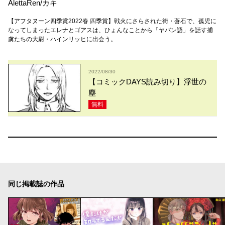
AlettaRen
/
カキ
【アフタヌーン四季賞2022春 四季賞】戦火にさらされた街・蒼石で、孤児に
なってしまったエレナとゴアスは、ひょんなことから「ヤバン語」を話す捕
虜たちの大尉・ハインリッヒに出会う。
2022/08/30
【コミックDAYS読み切り】浮世の
塵
無料
同じ掲載誌の作品