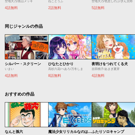
空地大乃/黒山メッキ
ねことうふ
空地大乃/色意しのぶ/ぎん太郎
4話無料
2話無料
5話無料
同じジャンルの作品
シルバー・スクリーン
ひなたとひかり
夜明けをつれてくる犬
いまい
高杉六花/べあろ/万冬しま
吉田桃子/あまぎ夏芽
4話無料
8話無料
4話無料
おすすめの作品
なんと孫六
魔法少女リリカルなのは EXCEEDS
ふたりソロキャンプ