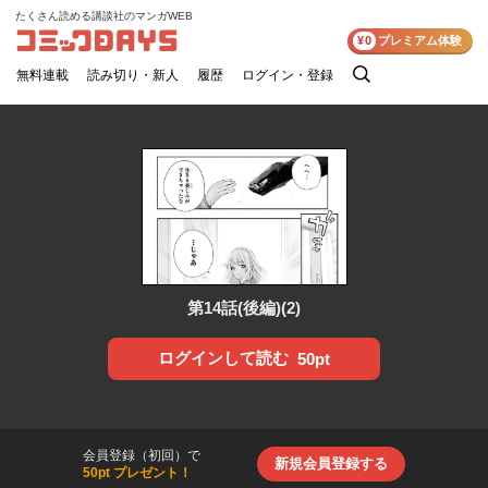
たくさん読める講談社のマンガWEB
コミックDAYS
¥0
プレミアム体験
無料連載
読み切り・新人
履歴
ログイン・登録
検
索
第14話(後編)(2)
ログインして読む
50pt
会員登録（初回）で
新規会員登録する
50pt プレゼント！