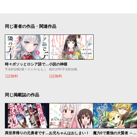
同じ著者の作品・関連作品
時々ボソッとロシア語でデレる隣のアーリャさん
小説の神様
手名町紗帆/燦々ＳＵＮ/ももこ
相沢沙呼/手名町紗帆
1話無料
1話無料
同じ掲載誌の作品
異世界帰りの元勇者ですが、デスゲームに巻き込まれました
お兄ちゃんはおしまい！
魔力0で最強の大賢者 ～それは魔法ではない、物理だ！～