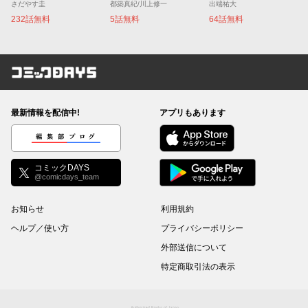
さだやす圭
都築真紀/川上修一
出端祐大
232話無料
5話無料
64話無料
コミックDAYS
最新情報を配信中!
アプリもあります
編集部ブログ
コミックDAYS
@comicdays_team
お知らせ
利用規約
ヘルプ／使い方
プライバシーポリシー
外部送信について
特定商取引法の表示