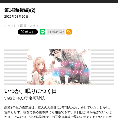
第14話(後編)(2)
2022年08月20日
シェアして応援しよう！
RSSフィード
ポスト
埋め込む
いつか、眠りにつく日
いぬじゅん
/
手名町紗帆
高校2年生の森野蛍は、友人の大高蓮に5年間の片思いをしていた。しかし、
告白もせず、親友である山本栞にも相談できず、月日ばかりが過ぎていくば
かり。そんな折、蛍は修学旅行中の玉突き事故で思いを伝えられないまま命