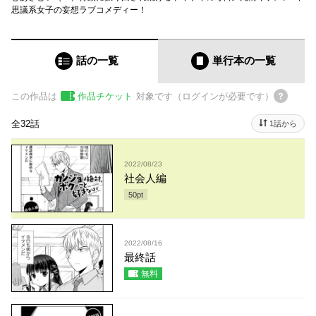
思議系女子の妄想ラブコメディー！
話の一覧
単行本
の一覧
この作品は
作品チケット
対象です（ログインが必要です）
全32話
1話から
2022/08/23
社会人編
50
pt
2022/08/16
最終話
無料