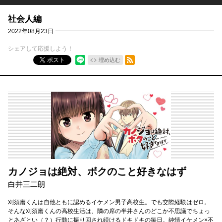
社会人編
2022年08月23日
シェアして応援しよう！
RSSフィード
ポスト
埋め込む
カノジョは絶対、ボクのこと好きなはず
白井三二朗
刈須磨くんは自他ともに認めるイケメン男子高校生。でも交際経験はゼロ。
そんな刈須磨くんの高校生活は、隣の席の半井さんのどこか不思議でちょっ
とあざとい（？）行動に振り回され続けるドキドキの毎日。純情イケメン×不