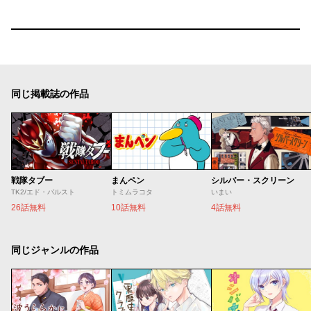
同じ掲載誌の作品
戦隊タブー
まんペン
シルバー・スクリーン
TK2/エド・バルスト
トミムラコタ
いまい
26話無料
10話無料
4話無料
同じジャンルの作品