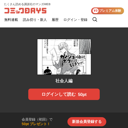
たくさん読める講談社のマンガWEB
コミックDAYS
¥0
プレミアム体験
無料連載
読み切り・新人
履歴
ログイン・登録
検
索
社会人編
ログインして読む
50pt
会員登録（初回）で
新規会員登録する
50pt プレゼント！