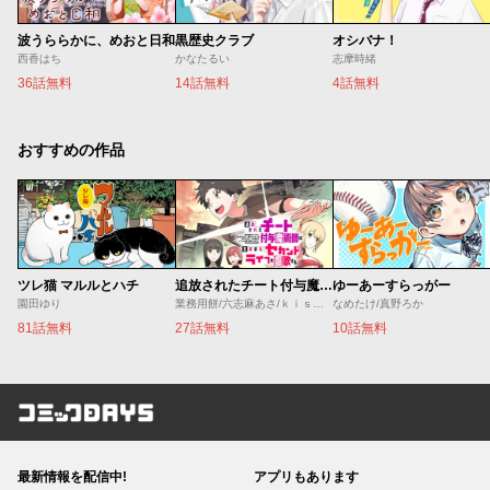
波うららかに、めおと日和
黒歴史クラブ
オシバナ！
西香はち
かなたるい
志摩時緒
36話無料
14話無料
4話無料
おすすめの作品
ツレ猫 マルルとハチ
追放されたチート付与魔術師は気ままなセカンドライフを謳歌する。 ～俺は武器だけじゃなく、あらゆるものに『強化ポイント』を付与できるし、俺の意思でいつでも効果を解除できるけど、残った人たち大丈夫？～
ゆーあーすらっがー
園田ゆり
業務用餅/六志麻あさ/ｋｉｓｕｉ
なめたけ/真野ろか
81話無料
27話無料
10話無料
コミックDAYS
最新情報を配信中!
アプリもあります