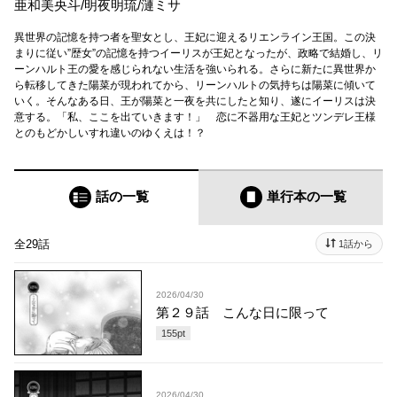
亜和美央斗
/
明夜明琉
/
漣ミサ
異世界の記憶を持つ者を聖女とし、王妃に迎えるリエンライン王国。この決
まりに従い”歴女”の記憶を持つイーリスが王妃となったが、政略で結婚し、リ
ーンハルト王の愛を感じられない生活を強いられる。さらに新たに異世界か
ら転移してきた陽菜が現われてから、リーンハルトの気持ちは陽菜に傾いて
いく。そんなある日、王が陽菜と一夜を共にしたと知り、遂にイーリスは決
意する。「私、ここを出ていきます！」 恋に不器用な王妃とツンデレ王様
とのもどかしいすれ違いのゆくえは！？
話の一覧
単行本
の一覧
全29話
1話から
2026/04/30
第２９話 こんな日に限って
155
pt
2026/04/30