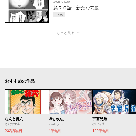
2025/04/30
第２０話 新たな問題
170
pt
もっと見る
おすすめの作品
なんと孫六
Wちゃん。
宇宙兄弟
さだやす圭
terakoya3
小山宙哉
232話無料
4話無料
120話無料