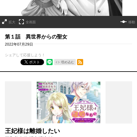
拡大
全画面
移動
第１話 異世界からの聖女
2022年07月29日
シェアして応援しよう！
RSSフィード
ポスト
埋め込む
王妃様は離婚したい