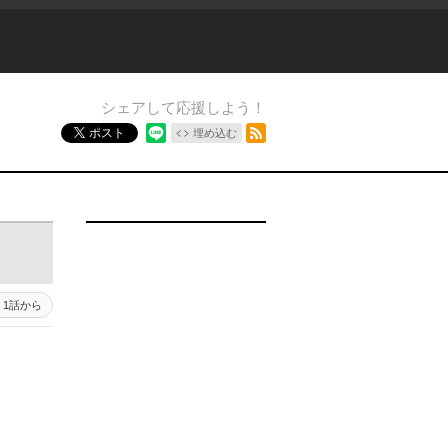
シェアして応援しよう！
RSSフィード
ポスト
埋め込む
1話から