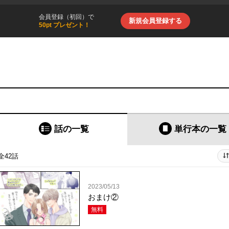
会員登録（初回）で
新規会員登録する
50pt プレゼント！
話の一覧
単行本
の一覧
全42話
2023/05/13
おまけ②
無料