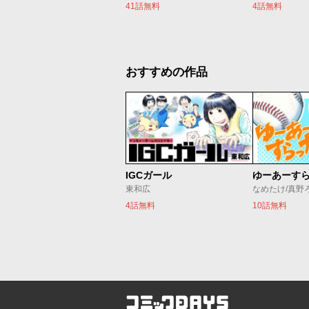
41話無料
4話無料
おすすめの作品
IGCガール
ゆーあーす
東和広
なめたけ/真野
4話無料
10話無料