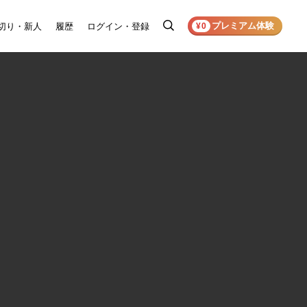
プレミアム体験
切り・新人
履歴
ログイン・登録
検
¥0
索