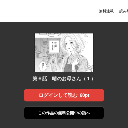
無料連載
読み
第６話 晴のお母さん（１）
60pt
ログインして読む
この作品の
無料公開中の話へ