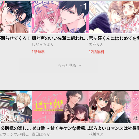
が困らせてくる！
顔と声のいい先輩に飼われてます。
しだらちより
美麻りん
1話無料
12話無料
もっと見る
万能メイドと公爵様の楽しい日々
ゼロ婚 ～甘くキケンな極秘任務～
ほろよいロマンスは社長
佐倉涼/内田ぱる/ウラシマ/伊藤テリヤキ
織田はるか
花川ちと