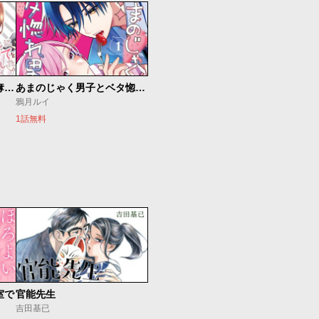
恋ヶ窪くんにはじめてを奪われました
あまのじゃく男子とベタ惚れ男子
鴉月ルイ
1話無料
室で
官能先生
吉田基已