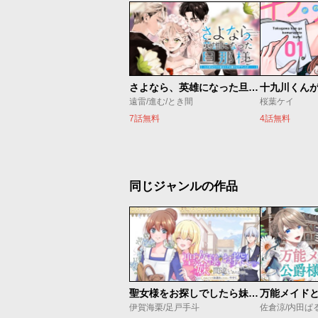
さよなら、英雄になった旦那様 ～ただ祈るだけの役立たずな妻のはずでしたが……～
十九川くん
遠雷/進む/とき間
桜葉ケイ
7話無料
4話無料
同じジャンルの作品
聖女様をお探しでしたら妹で間違いありません。さあどうぞお連れください、今すぐ。
伊賀海栗/足戸手斗