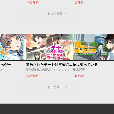
11話無料
6話無料
もっと見る
らっがー
追放されたチート付与魔術師は気ままなセカンドライフを謳歌する。 ～俺は武器だけじゃなく、あらゆるものに『強化ポイント』を付与できるし、俺の意思でいつでも効果を解除できるけど、残った人たち大丈夫？～
妹は知っている
ろか
業務用餅/六志麻あさ/ｋｉｓｕｉ
雁木万里
27話無料
21話無料
もっと見る