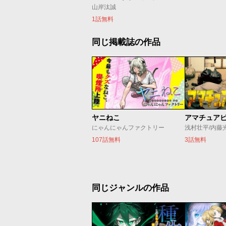
山岸汰誠
1話無料
同じ掲載誌の作品
ヤニねこ
アマチュア
にゃんにゃんファクトリー
浅村壮平/内藤
107話無料
3話無料
同じジャンルの作品