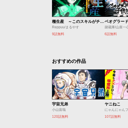
種生産 ～このスキルがチートだとまだ誰も気付いていない～
Reppuu/まるやす
隷蔵庫/山座一
9話無料
6話無料
おすすめの作品
宇宙兄弟
ヤニねこ
小山宙哉
にゃんにゃん
120話無料
107話無料