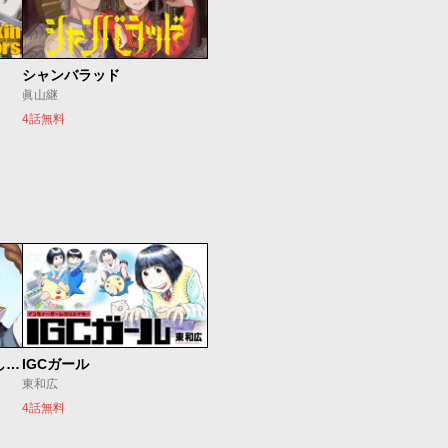
シャンバラッド
眞山継
4話無料
世界最強の魔女、始めました ～私だけ『攻略サイト』を見れる世界で自由に生きます～
IGCガール
東和広
4話無料