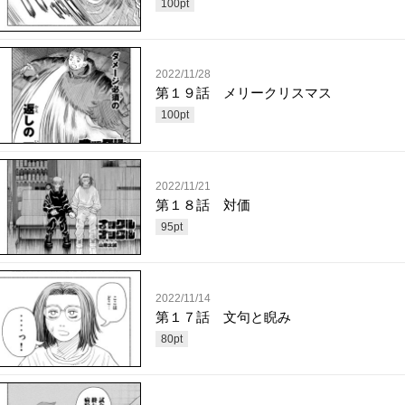
100
pt
2022/11/28
第１９話 メリークリスマス
100
pt
2022/11/21
第１８話 対価
95
pt
2022/11/14
第１７話 文句と睨み
80
pt