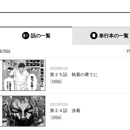
話の一覧
単行本
の一覧
全25話
2023/01/23
第２５話 執着の果てに
100
pt
2023/01/16
第２４話 決着
100
pt