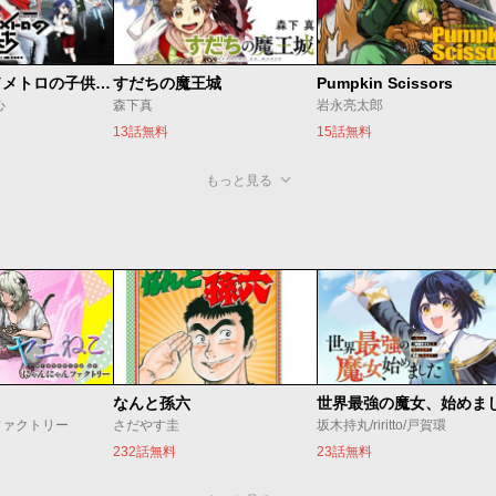
ベオグラードメトロの子供たち
すだちの魔王城
Pumpkin Scissors
心
森下真
岩永亮太郎
13話無料
15話無料
もっと見る
なんと孫六
ファクトリー
さだやす圭
坂木持丸/riritto/戸賀環
232話無料
23話無料