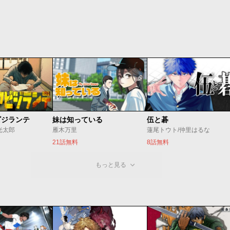
ビジランテ
妹は知っている
伍と碁
光太郎
雁木万里
蓮尾トウト/仲里はるな
21話無料
8話無料
もっと見る