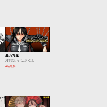
暴力万歳
河本ほむら/なだいにし
4話無料