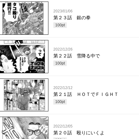
2023/01/06
第２３話 銀の拳
100
pt
2022/12/26
第２２話 雪降る中で
100
pt
2022/12/12
第２１話 ＨＯＴでＦＩＧＨＴ
100
pt
2022/12/05
第２０話 殴りにいくよ