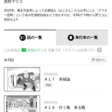
西村マリコ
202X年、働き方改革によって企業戦士（おじさん）たちが手にした「アフタ
ー定時」という名の圧倒的自由をどう活かすのか、令和の“５時から男”たちに
刮目せよ!!
話の一覧
単行本
の一覧
この作品は
作品チケット
対象です（ログインが必要です）
全33話
1話から
2023/02/28
＃１７ 幸福論
70
pt
2023/02/14
＃１６ 行く靴 来る靴