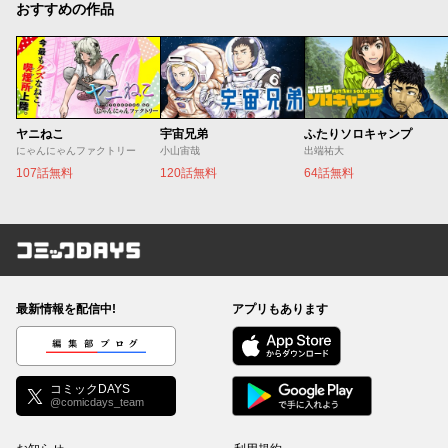
おすすめの作品
ヤニねこ
宇宙兄弟
ふたりソロキャンプ
にゃんにゃんファクトリー
小山宙哉
出端祐大
107話無料
120話無料
64話無料
コミックDAYS
最新情報を配信中!
アプリもあります
編集部ブログ
コミックDAYS
@comicdays_team