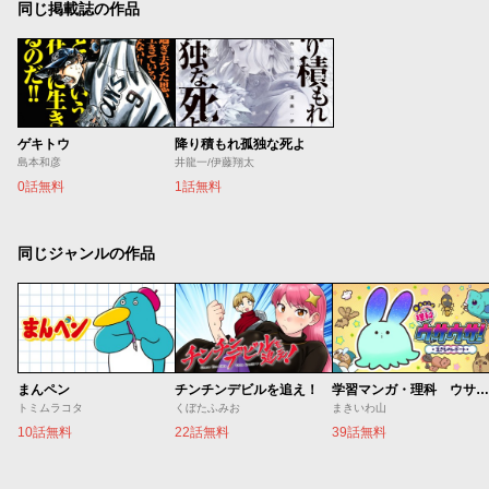
同じ掲載誌の作品
ゲキトウ
降り積もれ孤独な死よ
島本和彦
井龍一/伊藤翔太
0話無料
1話無料
同じジャンルの作品
まんペン
チンチンデビルを追え！
学習マンガ・理科 ウサウサ！
トミムラコタ
くぼたふみお
まきいわ山
10話無料
22話無料
39話無料