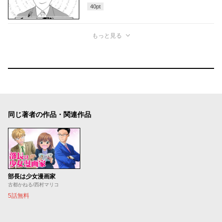
40
pt
もっと見る
同じ著者の作品・関連作品
部長は少女漫画家
古都かねる/西村マリコ
5話無料