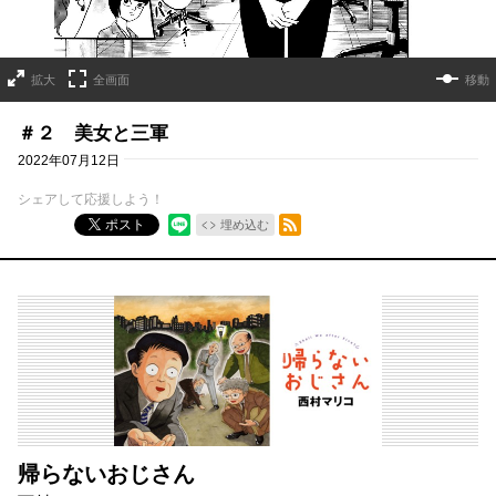
拡大
全画面
移動
＃２ 美女と三軍
2022年07月12日
シェアして応援しよう！
RSSフィード
ポスト
埋め込む
帰らないおじさん