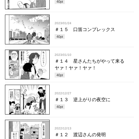
40
pt
2023/01/24
＃１５ 口笛コンプレックス
40
pt
2023/01/10
＃１４ 星さんたちがやって来る
ヤァ！ヤァ！ヤァ！
40
pt
2022/12/27
＃１３ 逆上がりの夜空に
40
pt
2022/12/13
＃１２ 渡辺さんの発明