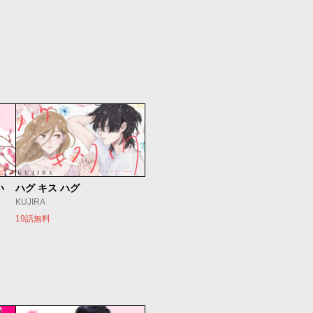
い
ハグ キス ハグ
KUJIRA
19話無料