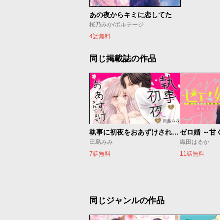
あの夜からキミに恋してた
桜乃みか/ボルテージ
4話無料
同じ掲載誌の作品
執事に初夜をおあずけされてます。
田島みみ
織田はるか
7話無料
11話無料
同じジャンルの作品