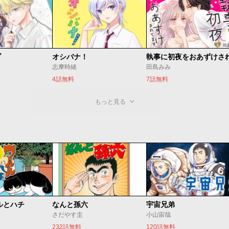
ブ
オシバナ！
志摩時緒
田島みみ
4話無料
7話無料
もっと見る
ルとハチ
なんと孫六
宇宙兄弟
さだやす圭
小山宙哉
232話無料
120話無料