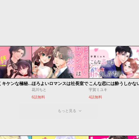
ゼロ婚 ～甘くキケンな極秘任務～
ほろよいロマンスは社長室で
こんな恋には酔うしかな
花川ちと
宇賀ミユキ
6話無料
4話無料
もっと見る