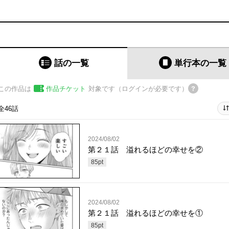
話の一覧
単行本
の一覧
この作品は
作品チケット
対象です（ログインが必要です）
全46話
2024/08/02
第２１話 溢れるほどの幸せを②
85
pt
2024/08/02
第２１話 溢れるほどの幸せを①
85
pt