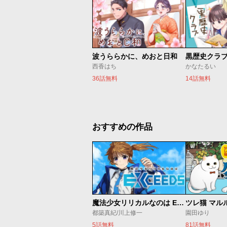
波うららかに、めおと日和
黒歴史クラ
西香はち
かなたるい
36話無料
14話無料
おすすめの作品
魔法少女リリカルなのは EXCEEDS
ツレ猫 マル
都築真紀/川上修一
園田ゆり
5話無料
81話無料