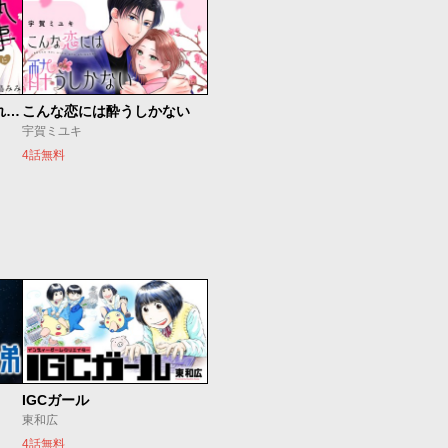
執事に初夜をおあずけされてます。
こんな恋には酔うしかない
宇賀ミユキ
4話無料
IGCガール
東和広
4話無料