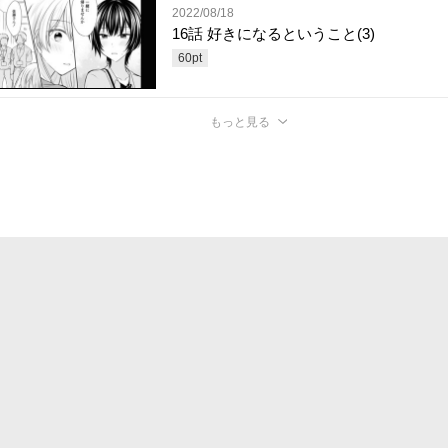
2022/08/18
16話 好きになるということ(3)
60
pt
もっと見る