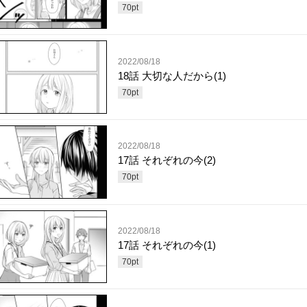
70
pt
2022/08/18
18話 大切な人だから(1)
70
pt
2022/08/18
17話 それぞれの今(2)
70
pt
2022/08/18
17話 それぞれの今(1)
70
pt