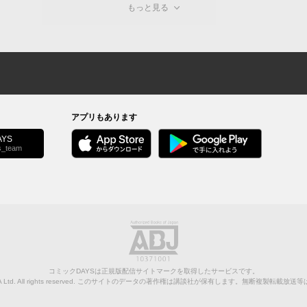
もっと見る
アプリもあります
YS
s_team
コミックDAYSは正規版配信サイトマークを取得したサービスです。
Ltd.
All rights reserved. このサイトのデータの著作権は講談社が保有します。無断複製転載放