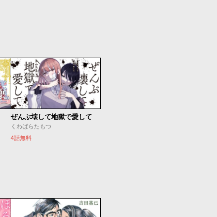
ぜんぶ壊して地獄で愛して
くわばらたもつ
4話無料