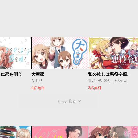
うに恋を唄う
大室家
私の推しは悪役令嬢。
なもり
青乃下/いのり。/花ヶ田
4話無料
3話無料
もっと見る