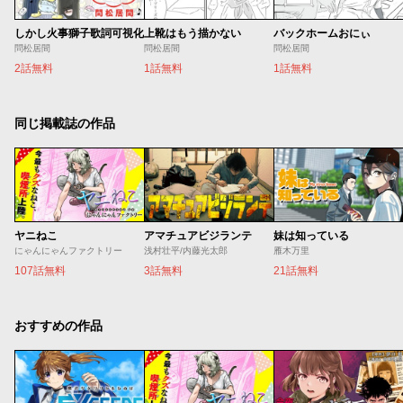
しかし火事獅子歌詞可視化
上靴はもう描かない
バックホームおにぃ
問松居間
問松居間
問松居間
2話無料
1話無料
1話無料
同じ掲載誌の作品
ヤニねこ
アマチュアビジランテ
妹は知っている
にゃんにゃんファクトリー
浅村壮平/内藤光太郎
雁木万里
107話無料
3話無料
21話無料
おすすめの作品