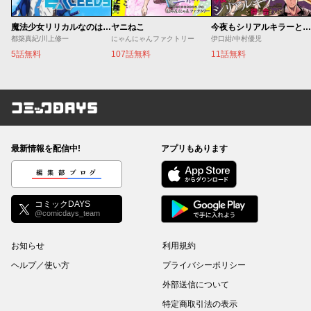
魔法少女リリカルなのは EXCEEDS
ヤニねこ
今夜もシリアルキラーと待ち合わせ
都築真紀/川上修一
にゃんにゃんファクトリー
伊口紺/中村優児
5話無料
107話無料
11話無料
コミックDAYS
最新情報を配信中!
アプリもあります
編集部ブログ
コミックDAYS
@comicdays_team
お知らせ
利用規約
ヘルプ／使い方
プライバシーポリシー
外部送信について
特定商取引法の表示