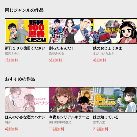
同じジャンルの作品
新刊１００億冊ください
刷ったもんだ！
鉄のおじょうさま
破賀ミチル
染谷みのる
まがりひろあき
7話無料
5話無料
4話無料
おすすめの作品
ほんの小さな恋のハナシ
今夜もシリアルキラーと待ち合わせ
妹は知っている
胡月
伊口紺/中村優児
雁木万里
4話無料
11話無料
21話無料