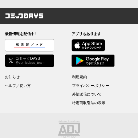
コミックDAYS
最新情報を配信中!
アプリもあります
編集部ブログ
コミックDAYS
@comicdays_team
お知らせ
利用規約
ヘルプ／使い方
プライバシーポリシー
外部送信について
特定商取引法の表示