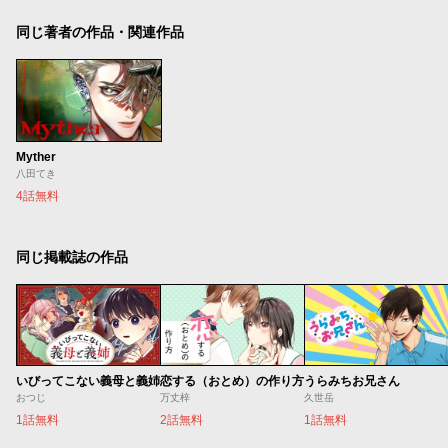
同じ著者の作品・関連作品
Myther
八田てき
4話無料
同じ掲載誌の作品
いびってこない義母と義姉
恋する（おとめ）の作り方
うらみちお兄さん
おつじ
万丈梓
久世岳
1話無料
2話無料
1話無料