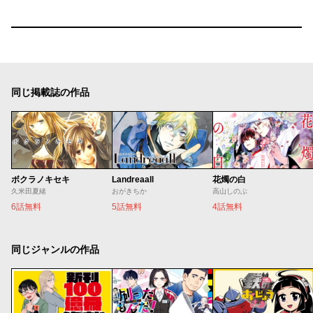
同じ掲載誌の作品
ボクラノキセキ
Landreaall
花燭の白
久米田夏緒
おがきちか
高山しのぶ
6話無料
5話無料
4話無料
同じジャンルの作品