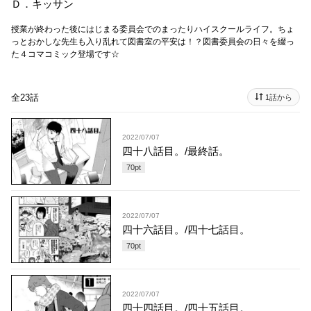
Ｄ．キッサン
授業が終わった後にはじまる委員会でのまったりハイスクールライフ。ちょ
っとおかしな先生も入り乱れて図書室の平安は！？図書委員会の日々を綴っ
た４コマコミック登場です☆
全23話
1話から
2022/07/07
四十八話目。/最終話。
70
pt
2022/07/07
四十六話目。/四十七話目。
70
pt
2022/07/07
四十四話目。/四十五話目。