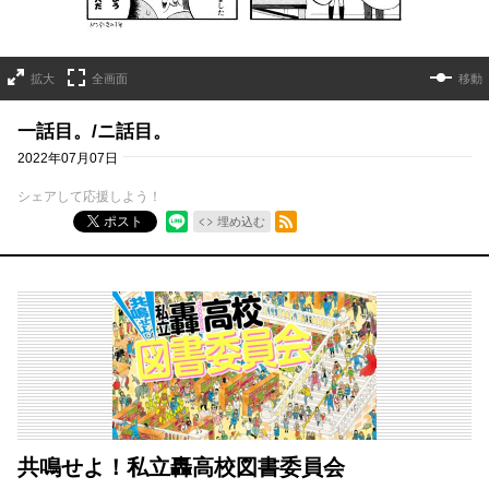
拡大
全画面
移動
一話目。/ニ話目。
2022年07月07日
シェアして応援しよう！
RSSフィード
ポスト
埋め込む
共鳴せよ！私立轟高校図書委員会