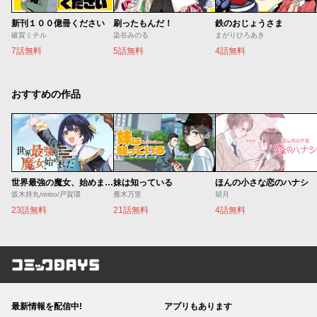
新刊１００億冊ください
刷ったもんだ！
鉄のおじょうさま
破賀ミチル
染谷みのる
まがりひろあき
7話無料
5話無料
4話無料
おすすめの作品
世界最強の魔女、始めました ～私だけ『攻略サイト』を見れる世界で自由に生きます～
妹は知っている
ほんの小さな恋のハナシ
坂木持丸/riritto/戸賀環
雁木万里
胡月
23話無料
21話無料
4話無料
コミックDAYS
最新情報を配信中!
アプリもあります