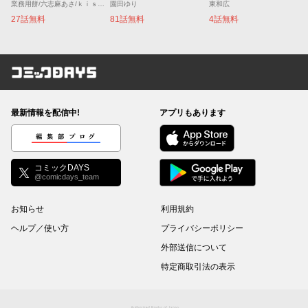
業務用餅/六志麻あさ/ｋｉｓｕｉ
園田ゆり
東和広
27話無料
81話無料
4話無料
コミックDAYS
最新情報を配信中!
アプリもあります
編集部ブログ
コミックDAYS
@comicdays_team
お知らせ
利用規約
ヘルプ／使い方
プライバシーポリシー
外部送信について
特定商取引法の表示