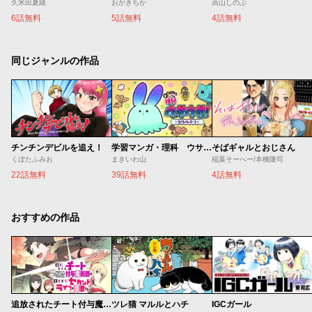
久米田夏緒
おがきちか
高山しのぶ
6話無料
5話無料
4話無料
同じジャンルの作品
チンチンデビルを追え！
学習マンガ・理科 ウサウサ！
そばギャルとおじさん
くぼたふみお
まきいわ山
稲葉そーへー/本橋隆司
22話無料
39話無料
4話無料
おすすめの作品
追放されたチート付与魔術師は気ままなセカンドライフを謳歌する。 ～俺は武器だけじゃなく、あらゆるものに『強化ポイント』を付与できるし、俺の意思でいつでも効果を解除できるけど、残った人たち大丈夫？～
ツレ猫 マルルとハチ
IGCガール