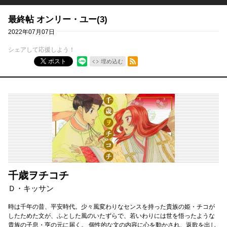
最終帖 オンリー・ユー(3)
2022年07月07日
シェアして応援しよう！
RSSフィード
ポスト
埋め込む
千歳ヲチコチ
Ｄ・キッサン
時は千年の昔、平安時代。少々風変わりなセンスを持った貴族の姫・チコが
したためた文が、ふとした風のいたずらで、若いわりには世を悟ったような
貴族の子息・亨の元に届く。 個性的な文の内容に心を動かされ、返歌を出し