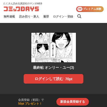
たくさん読める講談社のマンガWEB
コミックDAYS
¥0
プレミアム体験
無料連載
読み切り・新人
履歴
ログイン・登録
検
索
最終帖 オンリー・ユー(3)
ログインして読む
70pt
会員登録（初回）で
新規会員登録する
50pt プレゼント！