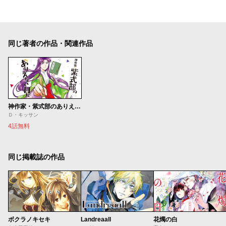
同じ著者の作品・関連作品
神作家・紫式部のありえない日々
Ｄ・キッサン
4話無料
同じ掲載誌の作品
ボクラノキセキ
Landreaall
花燭の白