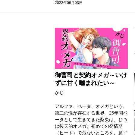
2022年06月03日
御曹司と契約オメガ～いけ
ずに甘く嚙まれたい～
かじ
アルファ、ベータ、オメガという、
第二の性が存在する世界。25年間ベ
ータとして生きてきた梨央は、じつ
は後天的オメガ。初めての発情期
（ヒート）で危ないところを、見ず