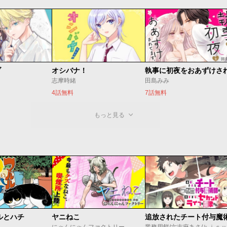
ブ
オシバナ！
志摩時緒
田島みみ
4話無料
7話無料
もっと見る
ルとハチ
ヤニねこ