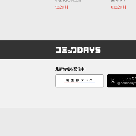
都築真紀/川上修一
園田ゆり
5話無料
81話無料
コミックDAYS
最新情報を配信中!
編集部ブログ
コミックDA
@comicday