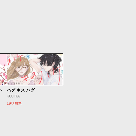
い
ハグ キス ハグ
KUJIRA
19話無料