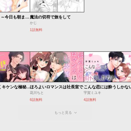
社長とＳＰ ～今日も朝まで密着警護～
魔法の切符で旅をして
かじ
1話無料
ゼロ婚 ～甘くキケンな極秘任務～
ほろよいロマンスは社長室で
こんな恋には酔うしかな
花川ちと
宇賀ミユキ
6話無料
4話無料
もっと見る