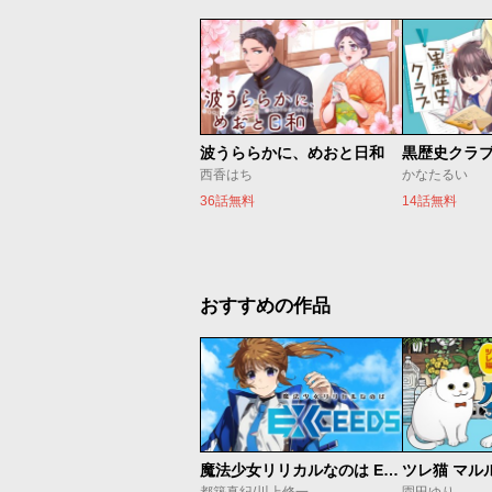
波うららかに、めおと日和
黒歴史クラ
西香はち
かなたるい
36話無料
14話無料
おすすめの作品
魔法少女リリカルなのは EXCEEDS
ツレ猫 マル