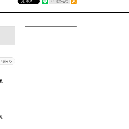
ポスト
埋め込む
1話から
腕
腕