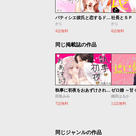
パティシエ彼氏と恋するドルチェ
かじ
かじ
4話無料
8話無料
同じ掲載誌の作品
執事に初夜をおあずけされてます。
田島みみ
織田はるか
7話無料
11話無料
同じジャンルの作品