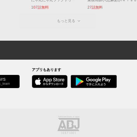
にゃんにゃんファクトリー
業務用餅/六志麻あさ/ｋｉｓ
107話無料
27話無料
もっと見る
アプリもあります
YS
s_team