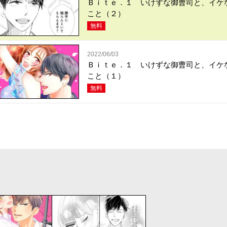
Ｂｉｔｅ．１ いけずな御曹司と、イケ
こと（２）
無料
2022/06/03
Ｂｉｔｅ．１ いけずな御曹司と、イケ
こと（１）
無料