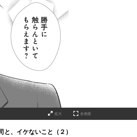
拡大
全画面
司と、イケないこと（２）