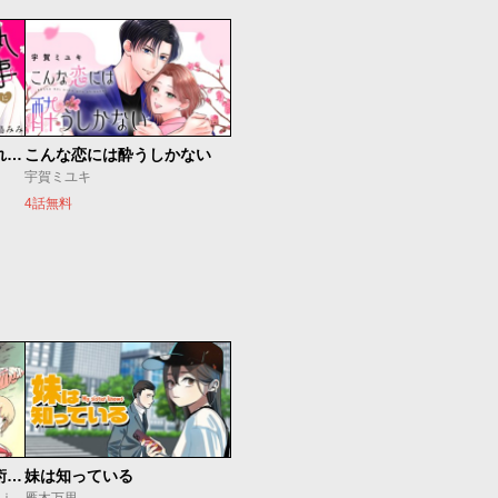
執事に初夜をおあずけされてます。
こんな恋には酔うしかない
宇賀ミユキ
4話無料
追放されたチート付与魔術師は気ままなセカンドライフを謳歌する。 ～俺は武器だけじゃなく、あらゆるものに『強化ポイント』を付与できるし、俺の意思でいつでも効果を解除できるけど、残った人たち大丈夫？～
妹は知っている