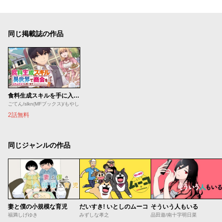
同じ掲載誌の作品
食料生成スキルを手に入れたので、異世界で商会を立ち上げようと思います
ごてん/slkn(MFブックス)/もやし
2話無料
同じジャンルの作品
妻と僕の小規模な育児
だいすき! いとしのムーコ
そういう人もいる
福満しげゆき
みずしな孝之
品田遊/南十字明日菜