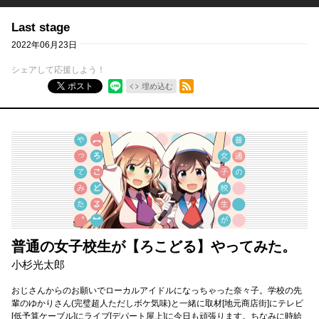
Last stage
2022年06月23日
シェアして応援しよう！
RSSフィード
ポスト
埋め込む
普通の女子校生が【ろこどる】やってみた。
小杉光太郎
おじさんからのお願いでローカルアイドルになっちゃった奈々子。学校の先
輩のゆかりさん(完璧超人ただしボケ気味)と一緒に取材[地元商店街]にテレビ
[低予算ケーブル]にライブ[デパート屋上]に今日も頑張ります。ちなみに時給