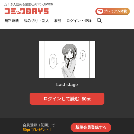
たくさん読める講談社のマンガWEB
コミックDAYS
¥0
プレミアム体験
無料連載
読み切り・新人
履歴
ログイン・登録
検
索
Last stage
ログインして読む
80pt
会員登録（初回）で
新規会員登録する
50pt プレゼント！