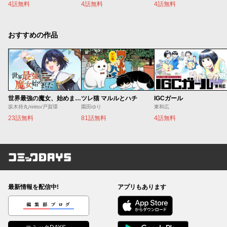
4話無料
4話無料
4話無料
おすすめの作品
世界最強の魔女、始めました ～私だけ『攻略サイト』を見れる世界で自由に生きます～
ツレ猫 マルルとハチ
IGCガール
坂木持丸/riritto/戸賀環
園田ゆり
東和広
23話無料
81話無料
4話無料
コミックDAYS
最新情報を配信中!
アプリもあります
編集部ブログ