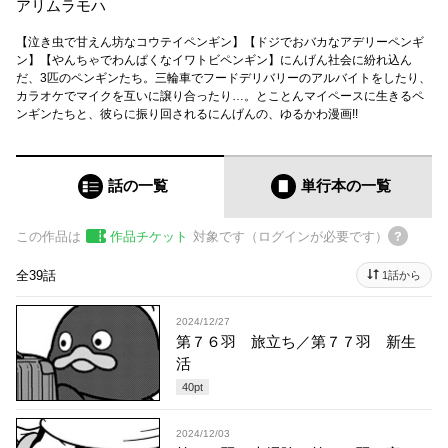
アリムラモハ
【泣き虫で甘えん坊なコウテイペンギン】【ドジでおバカなアデリーペンギ
ン】【やんちゃでわんぱくなイワトビペンギン】にんげん社会に紛れ込ん
だ、3匹のペンギンたち。三輪車でフードデリバリーのアルバイトをしたり、
カラオケでマイクを互いに譲り合ったり…。とことんマイペースに生きるペ
ンギンたちと、彼らに振り回されるにんげんの、ゆるかわ漫画!!
話の一覧
単行本
の一覧
この作品は
作品チケット
対象です（ログインが必要です）
全39話
1話から
2024/12/27
第７６羽 旅立ち／第７７羽 新生
活
40
pt
2024/12/03