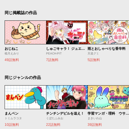
同じ掲載誌の作品
おじねこ
しゅごキャラ！ ジュエルジョーカー
雨とおしゃべりな香辛料
植月えみり
PEACH-PIT
天道グミ
49話無料
7話無料
5話無料
同じジャンルの作品
まんペン
チンチンデビルを追え！
学習マンガ・理科 ウサウサ！
トミムラコタ
くぼたふみお
まきいわ山
10話無料
22話無料
39話無料