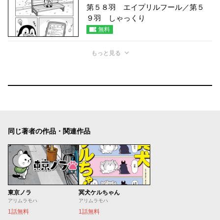
第５８羽 エイプリルフール／第５
９羽 しゃっくり
無料
もっと見る
同じ著者の作品・関連作品
東京ノラ
冥犬ケルちゃん
アリムラモハ
アリムラモハ
1話無料
1話無料