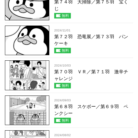
第７４羽 大掃除／第７５羽 宝く
じ
無料
2024/11/01
第７２羽 恐竜展／第７３羽 パン
ケーキ
無料
2024/10/03
第７０羽 ＶＲ／第７１羽 激辛チ
ャレンジ
無料
2024/09/03
第６８羽 スケボー／第６９羽 ペ
ンクシー
無料
2024/08/02