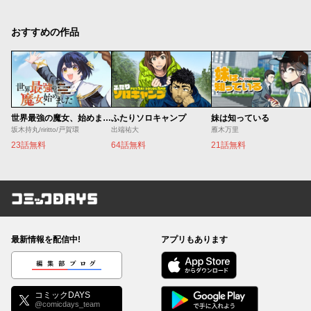
おすすめの作品
世界最強の魔女、始めました ～私だけ『攻略サイト』を見れる世界で自由に生きます～
ふたりソロキャンプ
妹は知っている
坂木持丸/riritto/戸賀環
出端祐大
雁木万里
23話無料
64話無料
21話無料
コミックDAYS
最新情報を配信中!
アプリもあります
編集部ブログ
コミックDAYS
@comicdays_team