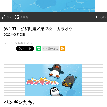
拡大
全画面
移動
第１羽 ピザ配達／第２羽 カラオケ
2022年06月03日
シェアして応援しよう！
RSSフィード
ポスト
埋め込む
ペンギンたち。